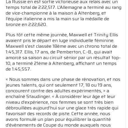
La Russie en est sortie victorieuse aux relais avec un
temps total de 2:22,517. L’Allemagne a terminé au rang
de vice-championne à la maison à Altenberg, et
l’équipe italienne a mis la main sur la médaille de
bronze en 2:22,620.
Plus tôt cette même journée, Maxwell et Trinity Ellis
avaient pris le départ en luge individuelle féminine.
Maxwell s’est classée 18ème avec un chrono total de
1:45,317. Ellis, 17 ans, de Pemberton, C.-B., qui avait
amorcé sa saison au circuit sénior par un résultat top-
10, a terminé 21ème à Altenberg, affichant un temps
de 1:45,557.
« Nous sommes dans une phase de rénovation, et nos
jeunes talents, qui ont seulement 17, 18 ou 19 ans,
concourent contre des adultes expérimentés, » a
enchaîné Staudinger. « À considérer leur âge et leur
niveau d’expérience, nos femmes se sont très bien
débrouillées aujourd’hui sur une glace très rapide qui
favorisait des records de piste. Cette année, nous
avons formulé un plan pour équilibrer la quantité
d’évènements de Coupe du monde auxquels nous