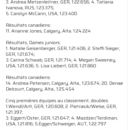
3. Andrea Metzenleitner, GER, 1:22.656; 4. Tatiana
Ivanova, RUS, 1:23.375;
5. Carolyn McCann, USA, 1:23.400
Résultats canadiens:
11. Arianne Jones, Calgary, Alta. 1:24.224
Résultats, Dames juniors:
1. Natalie Geisenberger, GER, 1:21.406; 2. Steffi Sieger,
GER, 1:21.674;
3. Carina Schwab, GER, 1:21.714; 4. Megan Sweeney,
USA, 1:21.636; 5. Lisa Liebert, GER, 1:21.860
Résultats canadiens:
14. Andrea Petersen, Calgary, Alta., 1:23.674; 20. Denae
Delcourt, Calgary, Alta., 1:25.454
Cinq premières équipes au classement, doubles:
1.Wendl/Arlt, GER, 1:20.608; 2. Pietrasik/Welse, GER,
1:21.397;
3. Eggert/Oster, GER, 1:21.647; 4. Mazdzer/Terdiman,
USA, 1:21.816; 5.Egger/Schweiger, AUT, 1:22.797