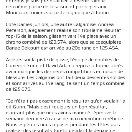
obtenus je suis pré-qualifiée à revenir faire la
deuxième partie de la saison et participer aux
Mondiaux Juniors sur piste olympique à Torino.”
Côté Dames juniors, une autre Calgaroise, Andrea
Peterson, a également réalisé son troisième résultat
top-15 de la saison, glissant vers 14e place avec un
chrono combiné de 1:23.574, alors que sa coéquipière
Danae Delcourt est arrivée au 20e rang en 1:25.454.
Ailleurs sur la piste de glisse, l’équipe de doubles de
Cameron Gunn et David Adair a repris sa forme, après
avoir manqué les dernières compétitions en raison de
blessure. Les Calgarois ont fait deux descentes solides
et sont arrivés au 14e rang, faisant un temps combiné
de 1:25.679.
“Ce n’était pas exactement le résultat qu’on voulait,” a
dit Gunn. “Mais c’est toujours un bon résultat,
d’autant plus que nous avons manqué l’épreuve la
semaine dernière à cause de ma commotion cérébrale.
Nous espérons nous reposer pendant les fêtes puis
réaliser des résultats top-10 pendant la deuxième