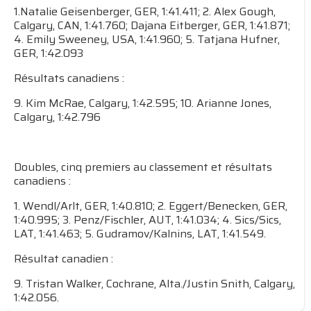
1.Natalie Geisenberger, GER, 1:41.411; 2. Alex Gough,
Calgary, CAN, 1:41.760; Dajana Eitberger, GER, 1:41.871;
4. Emily Sweeney, USA, 1:41.960; 5. Tatjana Hufner,
GER, 1:42.093
Résultats canadiens :
9. Kim McRae, Calgary, 1:42.595; 10. Arianne Jones,
Calgary, 1:42.796
Doubles, cinq premiers au classement et résultats
canadiens :
1. Wendl/Arlt, GER, 1:40.810; 2. Eggert/Benecken, GER,
1:40.995; 3. Penz/Fischler, AUT, 1:41.034; 4. Sics/Sics,
LAT, 1:41.463; 5. Gudramov/Kalnins, LAT, 1:41.549.
Résultat canadien :
9. Tristan Walker, Cochrane, Alta./Justin Snith, Calgary,
1:42.056.