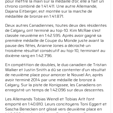
pour mettre la main sur la médaille d’or; elle a fait un
chrono combiné de 1:41.411. Une autre Allemande,
Dajana Eitberger, est montée sur la marche de
médaillée de bronze en 1:41.871.
Deux autres Canadiennes, toutes deux des résidentes
de Calgary, ont terminé au top-10. Kim McRae s’est
classée neuvième en 1:42.595. Après avoir gagné sa
première médaille de Coupe du Monde juste avant la
pause des fêtes, Arianne Jones a décroché un
troisième résultat consécutif au top-10, terminant au
dixième rang en 1:42.796.
En compétition de doubles, le duo canadien de Tristan
Walker et Justin Snith a dû se contenter d’un résultat
de neuvième place pour amorcer le Nouvel An, après
avoir terminé 2014 par une médaille de bronze à
Calgary. Sur la piste de Konigssee, les Canadiens on
enregistré un temps de 1:42.096 sur deux descentes.
Les Allemands Tobias Wendl et Tobias Arlt l’ont
emporté en 1:40.810. Leurs concitoyens Toni Eggert et
Sascha Benecken ont glissé vers deuxième place en