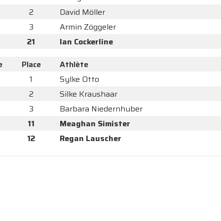
2
David Möller
3
Armin Zöggeler
21
Ian Cockerline
e
Place
Athlète
1
Sylke Otto
2
Silke Kraushaar
3
Barbara Niedernhuber
11
Meaghan Simister
12
Regan Lauscher