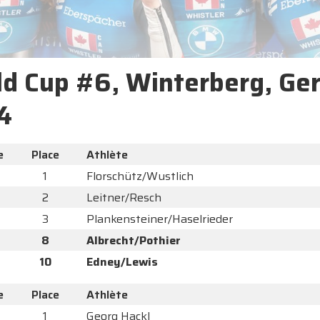
d Cup #6, Winterberg, Ger
4
e
Place
Athlète
1
Florschütz/Wustlich
2
Leitner/Resch
3
Plankensteiner/Haselrieder
8
Albrecht/Pothier
10
Edney/Lewis
e
Place
Athlète
1
Georg Hackl