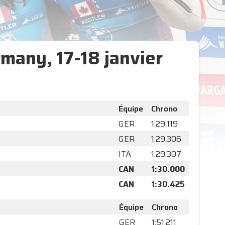
many, 17-18 janvier
Équipe
Chrono
GER
1:29.119
GER
1:29.306
ITA
1:29.307
CAN
1:30.000
CAN
1:30.425
Équipe
Chrono
GER
1:51.211