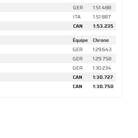
GER
1:51.488
ITA
1:51.887
CAN
1:53.235
Équipe
Chrono
GER
1:29.643
GER
1:29.758
GER
1:30.234
CAN
1:30.727
CAN
1:30.750