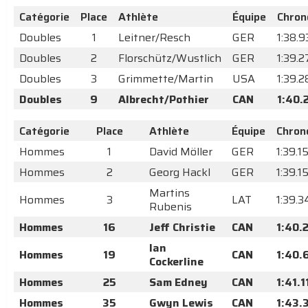
Catégorie
Place
Athlète
Équipe
Chron
Doubles
1
Leitner/Resch
GER
1:38.9
Doubles
2
Florschütz/Wustlich
GER
1:39.
Doubles
3
Grimmette/Martin
USA
1:39.2
Doubles
9
Albrecht/Pothier
CAN
1:40.
Catégorie
Place
Athlète
Équipe
Chron
Hommes
1
David Möller
GER
1:39.1
Hommes
2
Georg Hackl
GER
1:39.1
Martins
Hommes
3
LAT
1:39.3
Rubenis
Hommes
16
Jeff Christie
CAN
1:40.
Ian
Hommes
19
CAN
1:40.
Cockerline
Hommes
25
Sam Edney
CAN
1:41.1
Hommes
35
Gwyn Lewis
CAN
1:43.