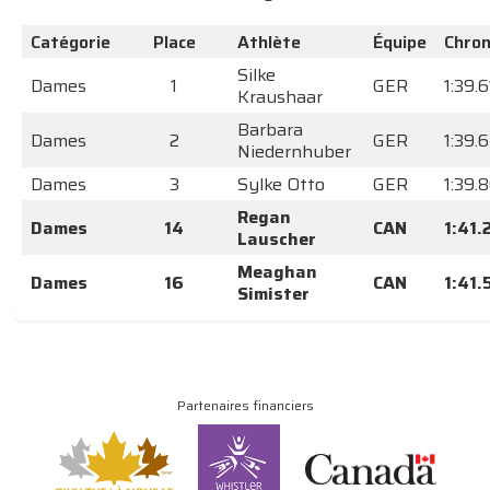
Catégorie
Place
Athlète
Équipe
Chro
Silke
Dames
1
GER
1:39.6
Kraushaar
Barbara
Dames
2
GER
1:39.
Niedernhuber
Dames
3
Sylke Otto
GER
1:39.
Regan
Dames
14
CAN
1:41.
Lauscher
Meaghan
Dames
16
CAN
1:41.
Simister
Partenaires financiers