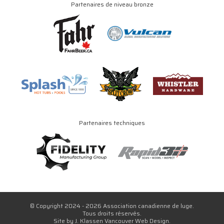
Partenaires de niveau bronze
Partenaires techniques
© Copyright 2024 - 2026 Association canadienne de luge.
Tous droits réservés.
Site by
J. Klassen
Vancouver Web Design
.