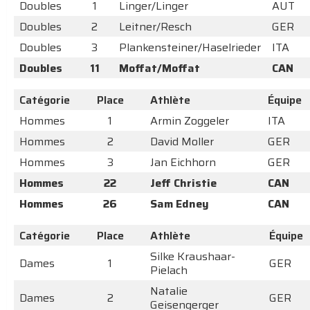
Doubles
1
Linger/Linger
AUT
Doubles
2
Leitner/Resch
GER
Doubles
3
Plankensteiner/Haselrieder
ITA
Doubles
11
Moffat/Moffat
CAN
Catégorie
Place
Athlète
Équipe
Hommes
1
Armin Zoggeler
ITA
Hommes
2
David Moller
GER
Hommes
3
Jan Eichhorn
GER
Hommes
22
Jeff Christie
CAN
Hommes
26
Sam Edney
CAN
Catégorie
Place
Athlète
Équipe
Silke Kraushaar-
Dames
1
GER
Pielach
Natalie
Dames
2
GER
Geisengerger