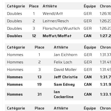
Catégorie
Place
Athlète
Équipe
Chron
Doubles
1
Wendl/Arlt
GER
1:26.1
Doubles
2
Leitner/Resch
GER
1:26.2
Doubles
3
Florschutz/Wustlich
GER
1:26.2
Doubles
12
Moffat/Moffat
CAN
1:27.
Catégorie
Place
Athlète
Équipe
Chron
Hommes
1
Jan Eichhorn
GER
1:31.3
Hommes
2
Felix Loch
GER
1:31.4
Hommes
3
David Moller
GER
1:31.
Hommes
13
Jeff Christie
CAN
1:31.
Hommes
19
Sam Edney
CAN
1:31.
Ian
Hommes
31
CAN
1:33.
Cockerline
Catégorie
Place
Athlète
Équipe
Chron