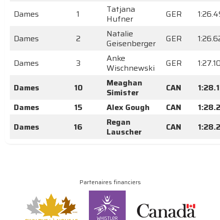
Tatjana
Dames
1
GER
1:26.
Hufner
Natalie
Dames
2
GER
1:26.6
Geisenberger
Anke
Dames
3
GER
1:27.1
Wischnewski
Meaghan
Dames
10
CAN
1:28.
Simister
Dames
15
Alex Gough
CAN
1:28.
Regan
Dames
16
CAN
1:28.
Lauscher
Partenaires financiers