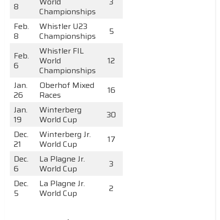
World
3
8
Championships
Feb.
Whistler U23
5
8
Championships
Whistler FIL
Feb.
World
12
6
Championships
Jan.
Oberhof Mixed
16
26
Races
Jan.
Winterberg
30
19
World Cup
Dec.
Winterberg Jr.
17
21
World Cup
Dec.
La Plagne Jr.
3
6
World Cup
Dec.
La Plagne Jr.
2
5
World Cup