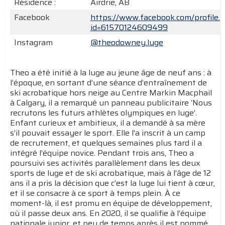
Résidence :
Airdrie, AB
Facebook
https://www.facebook.com/profile.
id=61570124609499
Instagram
@theodowney.luge
Theo a été initié à la luge au jeune âge de neuf ans : à
l’époque, en sortant d’une séance d’entraînement de
ski acrobatique hors neige au Centre Markin Macphail
à Calgary, il a remarqué un panneau publicitaire ‘Nous
recrutons les futurs athlètes olympiques en luge’.
Enfant curieux et ambitieux, il a demandé à sa mère
s’il pouvait essayer le sport. Elle l’a inscrit à un camp
de recrutement, et quelques semaines plus tard il a
intégré l’équipe novice. Pendant trois ans, Theo a
poursuivi ses activités parallèlement dans les deux
sports de luge et de ski acrobatique, mais à l’âge de 12
ans il a pris la décision que c’est la luge lui tient à cœur,
et il se consacre à ce sport à temps plein. À ce
moment-là, il est promu en équipe de développement,
où il passe deux ans. En 2020, il se qualifie à l’équipe
nationale junior, et peu de temps après il est nommé