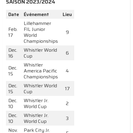
SAISON 2023/2024
Date
Événement
Lieu
Lillehammer
Feb.
FIL Junior
9
17
World
Championships
Dec.
Whistler World
6
16
Cup
Whistler
Dec.
America Pacific
4
15
Championships
Dec.
Whistler World
17
15
Cup
Dec.
Whistler Jr.
2
10
World Cup
Dec.
Whistler Jr.
3
10
World Cup
Nov.
Park City Jr.