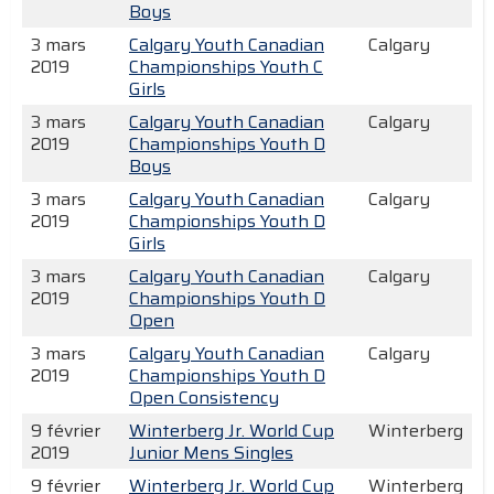
Boys
3 mars
Calgary Youth Canadian
Calgary
2019
Championships Youth C
Girls
3 mars
Calgary Youth Canadian
Calgary
2019
Championships Youth D
Boys
3 mars
Calgary Youth Canadian
Calgary
2019
Championships Youth D
Girls
3 mars
Calgary Youth Canadian
Calgary
2019
Championships Youth D
Open
3 mars
Calgary Youth Canadian
Calgary
2019
Championships Youth D
Open Consistency
9 février
Winterberg Jr. World Cup
Winterberg
2019
Junior Mens Singles
9 février
Winterberg Jr. World Cup
Winterberg