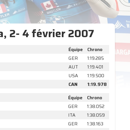
a, 2- 4 février 2007
Équipe
Chrono
GER
1:19.285
AUT
1:19.401
USA
1:19.500
CAN
1:19.978
Équipe
Chrono
GER
1:38.052
ITA
1:38.059
GER
1:38.163