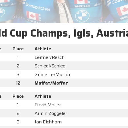
d Cup Champs, Igls, Austri
e
Place
Athlète
1
Leitner/Resch
2
Schiegl/Schiegl
3
Grimette/Martin
12
Moffat/Moffat
e
Place
Athlète
1
David Moller
2
Armin Zöggeler
3
Jan Eichhorn