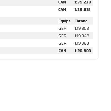
CAN
1:39.239
CAN
1:39.621
Équipe
Chrono
GER
1:19.808
GER
1:19.948
GER
1:19.980
CAN
1:20.803