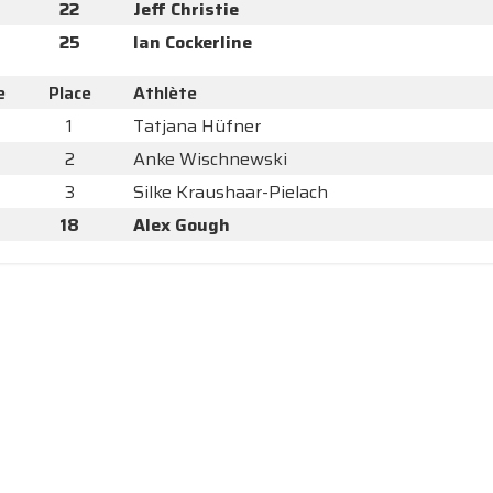
22
Jeff Christie
25
Ian Cockerline
e
Place
Athlète
1
Tatjana Hüfner
2
Anke Wischnewski
3
Silke Kraushaar-Pielach
18
Alex Gough