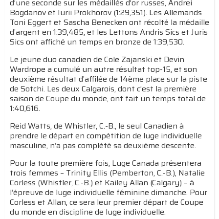
d’une seconde sur les médaillés d’or russes, Andrei
Bogdanov et Iurii Prokhorov (1:29,351). Les Allemands
Toni Eggert et Sascha Benecken ont récolté la médaille
d’argent en 1:39,485, et les Lettons Andris Sics et Juris
Sics ont affiché un temps en bronze de 1:39,530.
Le jeune duo canadien de Cole Zajanski et Devin
Wardrope a cumulé un autre résultat top-15, et son
deuxième résultat d’affilée de 14ème place sur la piste
de Sotchi. Les deux Calgarois, dont c’est la première
saison de Coupe du monde, ont fait un temps total de
1:40,616.
Reid Watts, de Whistler, C.-B., le seul Canadien à
prendre le départ en compétition de luge individuelle
masculine, n’a pas complété sa deuxième descente.
Pour la toute première fois, Luge Canada présentera
trois femmes – Trinity Ellis (Pemberton, C.-B.), Natalie
Corless (Whistler, C.-B.) et Kailey Allan (Calgary) – à
l’épreuve de luge individuelle féminine dimanche. Pour
Corless et Allan, ce sera leur premier départ de Coupe
du monde en discipline de luge individuelle.