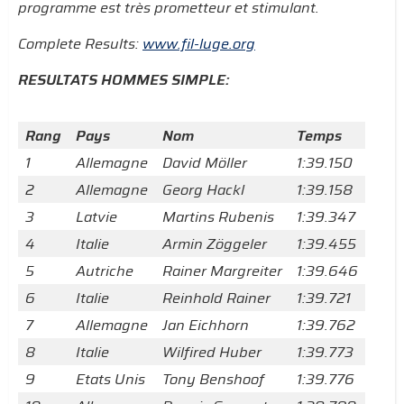
programme est très prometteur et stimulant.
Complete Results:
www.fil-luge.org
RESULTATS HOMMES SIMPLE:
Rang
Pays
Nom
Temps
1
Allemagne
David Möller
1:39.150
2
Allemagne
Georg Hackl
1:39.158
3
Latvie
Martins Rubenis
1:39.347
4
Italie
Armin Zöggeler
1:39.455
5
Autriche
Rainer Margreiter
1:39.646
6
Italie
Reinhold Rainer
1:39.721
7
Allemagne
Jan Eichhorn
1:39.762
8
Italie
Wilfired Huber
1:39.773
9
Etats Unis
Tony Benshoof
1:39.776