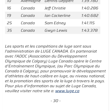
10
Allemagne
Dennis Geppert
1:39.780
16
Canada
Jeff Christie
1:40.286
19
Canada
Ian Cockerline
1:40.682
25
Canada
Sam Edney
1:41.115
35
Canada
Gwyn Lewis
1:43.378
Les sports et les compétions de luge sont sous
l’administration de LUGE CANADA. En partenariat
avec l’ADOC (Association du Développement
Olympique de Calgary) Luge Canada opère le Centre
d’Entraînement Olympique, (au Parc Olympique du
Canada à Calgary), pour promouvoir le développement
d’athletes de haut-calibre en luge, au niveau national,
et la promotion des sports de la luge à travers le pays.
Pour plus d’information au sujet de Luge Canada,
veuillez visiter notre site a:
www.luge.ca
- 30 -