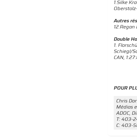
1.Silke Kr
Oberstolz-
Autres ré
12.Regan 
Double Ho
1. Florsch
Schiegl/Sc
CAN, 1:27
POUR PLU
Chris Do
Médias e
ADOC, Di
T: 403-
C: 403-