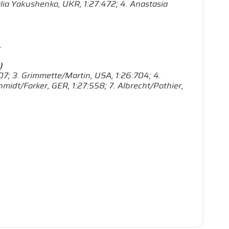
talia Yakushenko, UKR, 1:27:472; 4. Anastasia
.
)
607; 3. Grimmette/Martin, USA, 1:26:704; 4.
hmidt/Forker, GER, 1:27:558; 7. Albrecht/Pothier,