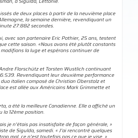
man, à Sigulda, Lettonie.
 hissés de deux places à partir de la neuvième place
Allemagne, la semaine dernière, revendiquant un
minute 27:882 secondes.
, avec son partenaire Eric Pothier, 25 ans, testent
ue cette saison. «Nous avons été plutôt constants
s modifions la luge et espérons continuer de
 Andre Florschütz et Torsten Wustlich continuant
:26:539. Revendiquant leur deuxième performance
e duo italien composé de Christian Oberstolz et
place est allée aux Américains Mark Grimmette et
, a été la meilleure Canadienne. Elle a affiché un
 la 12ème position.
s je n’étais pas insatisfaite de façon générale, »
piste de Sigulda, samedi. « J’ai rencontré quelques
p mal, ce n’est toutefois pas ce que je vise. »