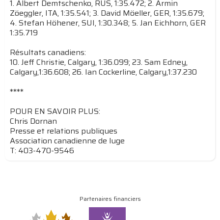
1. Albert Demtschenko, RUS, 1:35.472; 2. Armin
Zöeggler, ITA, 1:35.541; 3. David Möeller, GER, 1:35.679;
4. Stefan Höhener, SUI, 1:30.348; 5. Jan Eichhorn, GER
1:35.719
Résultats canadiens:
10. Jeff Christie, Calgary, 1:36.099; 23. Sam Edney,
Calgary,1:36.608; 26. Ian Cockerline, Calgary,1:37.230
****
POUR EN SAVOIR PLUS:
Chris Dornan
Presse et relations publiques
Association canadienne de luge
T: 403-470-9546
Partenaires financiers