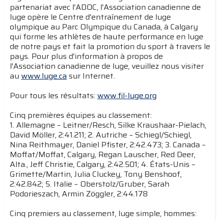
partenariat avec l'ADOC, l'Association canadienne de
luge opère le Centre d'entraînement de luge
olympique au Parc Olympique du Canada, à Calgary
qui forme les athlètes de haute performance en luge
de notre pays et fait la promotion du sport à travers le
pays. Pour plus d'information à propos de
l'Association canadienne de luge, veuillez nous visiter
au
www.luge.ca
sur Internet.
Pour tous les résultats:
www.fil-luge.org
Cinq premières équipes au classement:
1. Allemagne – Leitner/Resch, Silke Kraushaar-Pielach,
David Möller, 2:41.211; 2. Autriche – Schiegl/Schiegl,
Nina Reithmayer, Daniel Pfister, 2:42.473; 3. Canada –
Moffat/Moffat, Calgary, Regan Lauscher, Red Deer,
Alta., Jeff Christie, Calgary, 2:42.501; 4. États-Unis –
Grimette/Martin, Julia Cluckey, Tony Benshoof,
2:42.842; 5. Italie – Oberstolz/Gruber, Sarah
Podorieszach, Armin Zöggler, 2:44.178
Cinq premiers au classement, luge simple, hommes: