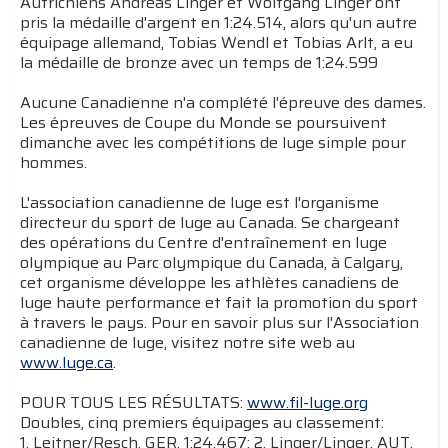
Autrichiens Andreas Linger et Wolfgang Linger ont
pris la médaille d'argent en 1:24.514, alors qu'un autre
équipage allemand, Tobias Wendl et Tobias Arlt, a eu
la médaille de bronze avec un temps de 1:24.599
Aucune Canadienne n'a complété l'épreuve des dames.
Les épreuves de Coupe du Monde se poursuivent
dimanche avec les compétitions de luge simple pour
hommes.
L'association canadienne de luge est l'organisme
directeur du sport de luge au Canada. Se chargeant
des opérations du Centre d'entraînement en luge
olympique au Parc olympique du Canada, à Calgary,
cet organisme développe les athlètes canadiens de
luge haute performance et fait la promotion du sport
à travers le pays. Pour en savoir plus sur l'Association
canadienne de luge, visitez notre site web au
www.luge.ca
.
POUR TOUS LES RÉSULTATS:
www.fil-luge.org
Doubles, cinq premiers équipages au classement:
1. Leitner/Resch, GER, 1:24.467; 2. Linger/Linger, AUT,