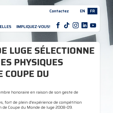
Contactez
EN
FR
F
T
I
L
Y
ELLES
IMPLIQUEZ-VOUS!
DE LUGE SÉLECTIONNE
DES PHYSIQUES
E COUPE DU
mbre honoraire en raison de son geste de
es, fort de plein d'expérience de compétition
ison de Coupe du Monde de luge 2008-09.