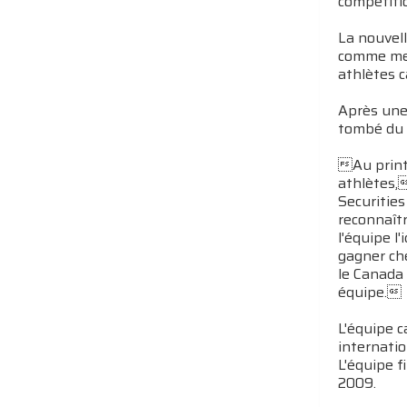
compétiti
La nouvel
comme mem
athlètes 
Après une 
tombé du c
Au printe
athlètes,
Securitie
reconnaît
l'équipe l
gagner ch
le Canada
équipe.
L'équipe 
internatio
L'équipe f
2009.