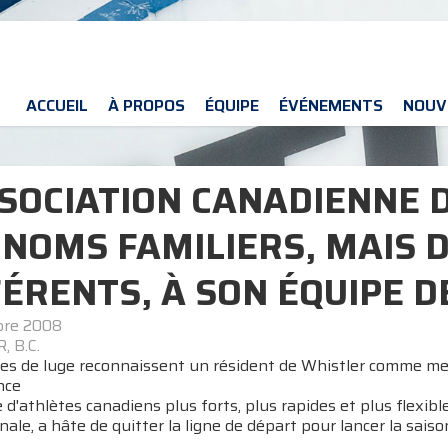
ACCUEIL
À PROPOS
ÉQUIPE
ÉVÉNEMENTS
NOUV
SSOCIATION CANADIENNE 
 NOMS FAMILIERS, MAIS 
FÉRENTS, À SON ÉQUIPE D
bre 2008
 B.C.
tes de luge reconnaissent un résident de Whistler comme me
nce
d'athlètes canadiens plus forts, plus rapides et plus flexibl
nale, a hâte de quitter la ligne de départ pour lancer la sa