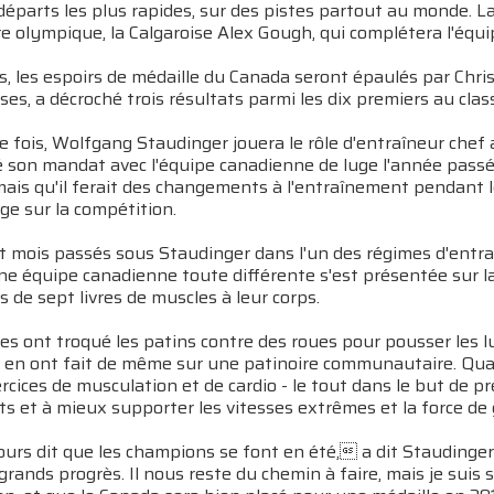
départs les plus rapides, sur des pistes partout au monde. L
e olympique, la Calgaroise Alex Gough, qui complétera l'équ
, les espoirs de médaille du Canada seront épaulés par Chris
ses, a décroché trois résultats parmi les dix premiers au cl
 fois, Wolfgang Staudinger jouera le rôle d'entraîneur chef 
on mandat avec l'équipe canadienne de luge l'année passée, S
mais qu'il ferait des changements à l'entraînement pendant 
ge sur la compétition.
 mois passés sous Staudinger dans l'un des régimes d'entraî
une équipe canadienne toute différente s'est présentée sur l
s de sept livres de muscles à leur corps.
es ont troqué les patins contre des roues pour pousser les l
ls en ont fait de même sur une patinoire communautaire. Quand
ercices de musculation et de cardio - le tout dans le but de pr
s et à mieux supporter les vitesses extrêmes et la force de g
ours dit que les champions se font en été, a dit Staudinger
 grands progrès. Il nous reste du chemin à faire, mais je sui