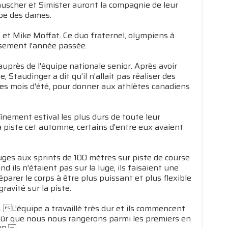
auscher et Simister auront la compagnie de leur
ipe des dames.
 et Mike Moffat. Ce duo fraternel, olympiens à
assement l'année passée.
auprès de l'équipe nationale senior. Après avoir
taudinger a dit qu'il n'allait pas réaliser des
les mois d'été, pour donner aux athlètes canadiens
nement estival les plus durs de toute leur
a piste cet automne; certains d'entre eux avaient
uges aux sprints de 100 mètres sur piste de course
 ils n'étaient pas sur la luge, ils faisaient une
éparer le corps à être plus puissant et plus flexible
ravité sur la piste.
. L'équipe a travaillé très dur et ils commencent
s sûr que nous nous rangerons parmi les premiers en