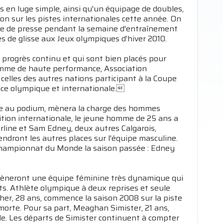
 en luge simple, ainsi qu'un équipage de doubles,
bon sur les pistes internationales cette année. On
rence de presse pendant la semaine d'entraînement
ves de glisse aux Jeux olympiques d'hiver 2010.
progrès continu et qui sont bien placés pour
amme de haute performance, Association
elles des autres nations participant à la Coupe
ence olympique et internationale.
place au podium, mènera la charge des hommes
ition internationale, le jeune homme de 25 ans a
erline et Sam Edney, deux autres Calgarois,
dront les autres places sur l'équipe masculine.
 Championnat du Monde la saison passée : Edney
 mèneront une équipe féminine très dynamique qui
rts. Athlète olympique à deux reprises et seule
her, 28 ans, commence la saison 2008 sur la piste
morte. Pour sa part, Meaghan Simister, 21 ans,
e. Les départs de Simister continuent à compter