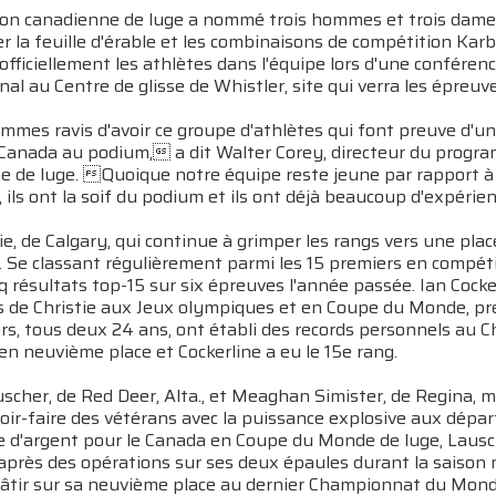
tion canadienne de luge a nommé trois hommes et trois dames
r la feuille d'érable et les combinaisons de compétition Kar
i officiellement les athlètes dans l'équipe lors d'une confé
nal au Centre de glisse de Whistler, site qui verra les épreu
es ravis d'avoir ce groupe d'athlètes qui font preuve d'un 
 Canada au podium, a dit Walter Corey, directeur du progr
 de luge. Quoique notre équipe reste jeune par rapport à c
ils ont la soif du podium et ils ont déjà beaucoup d'expéri
tie, de Calgary, qui continue à grimper les rangs vers une 
. Se classant régulièrement parmi les 15 premiers en compét
nq résultats top-15 sur six épreuves l'année passée. Ian Cock
 de Christie aux Jeux olympiques et en Coupe du Monde, pren
ers, tous deux 24 ans, ont établi des records personnels au
 en neuvième place et Cockerline a eu le 15e rang.
scher, de Red Deer, Alta., et Meaghan Simister, de Regina,
avoir-faire des vétérans avec la puissance explosive aux dépa
te d'argent pour le Canada en Coupe du Monde de luge, Lausc
après des opérations sur ses deux épaules durant la saison 
bâtir sur sa neuvième place au dernier Championnat du Mond