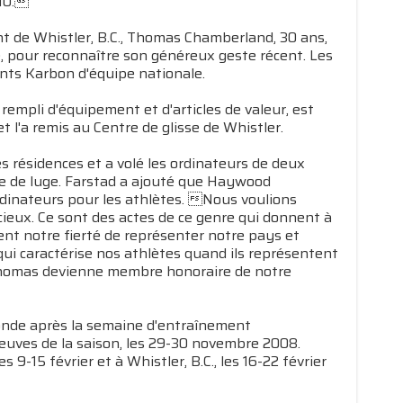
010.
 de Whistler, B.C., Thomas Chamberland, 30 ans,
pour reconnaître son généreux geste récent. Les
ts Karbon d'équipe nationale.
empli d'équipement et d'articles de valeur, est
 l'a remis au Centre de glisse de Whistler.
 résidences et a volé les ordinateurs de deux
ne de luge. Farstad a ajouté que Haywood
dinateurs pour les athlètes. Nous voulions
ieux. Ce sont des actes de ce genre qui donnent à
ient notre fierté de représenter notre pays et
ui caractérise nos athlètes quand ils représentent
 Thomas devienne membre honoraire de notre
nde après la semaine d'entraînement
preuves de la saison, les 29-30 novembre 2008.
9-15 février et à Whistler, B.C., les 16-22 février