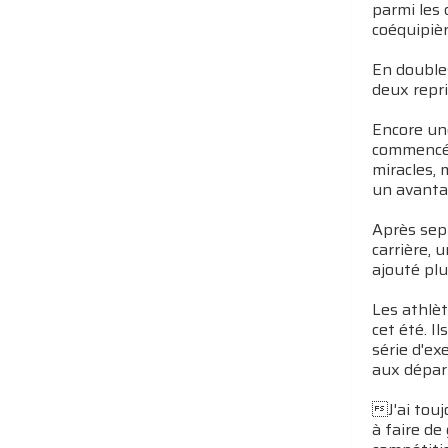
parmi les 
coéquipièr
En doubles
deux repri
Encore une
commencé s
miracles, 
un avanta
Après sept
carrière, 
ajouté plu
Les athlèt
cet été. I
série d'ex
aux départ
J'ai touj
à faire de