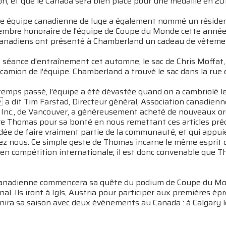
on, et que le Canada sera bien placé pour une médaille en 2
le équipe canadienne de luge a également nommé un résident
bre honoraire de l'équipe de Coupe du Monde cette année, 
canadiens ont présenté à Chamberland un cadeau de vêtemen
séance d'entraînement cet automne, le sac de Chris Moffat, r
amion de l'équipe. Chamberland a trouvé le sac dans la rue et
mps passé, l'équipe a été dévastée quand on a cambriolé les
 a dit Tim Farstad, Directeur général, Association canadien
s Inc., de Vancouver, a généreusement acheté de nouveaux or
re Thomas pour sa bonté en nous remettant ces articles préc
'idée de faire vraiment partie de la communauté, et qui appu
ez nous. Ce simple geste de Thomas incarne le même esprit q
 en compétition internationale; il est donc convenable que
canadienne commencera sa quête du podium de Coupe du Mo
nal. Ils iront à Igls, Austria pour participer aux premières é
inira sa saison avec deux événements au Canada : à Calgary les 