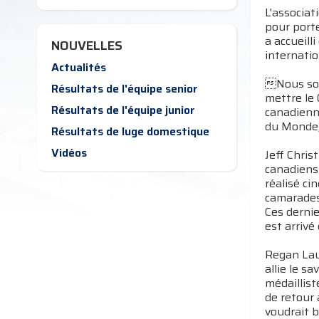
L'associa
pour porte
a accueill
NOUVELLES
internatio
Actualités
Nous somm
Résultats de l'équipe senior
mettre le
Résultats de l'équipe junior
canadienne
du Monde, 
Résultats de luge domestique
Vidéos
Jeff Chris
canadiens
réalisé ci
camarades
Ces derni
est arrivé
Regan Lau
allie le s
médaillis
de retour 
voudrait 