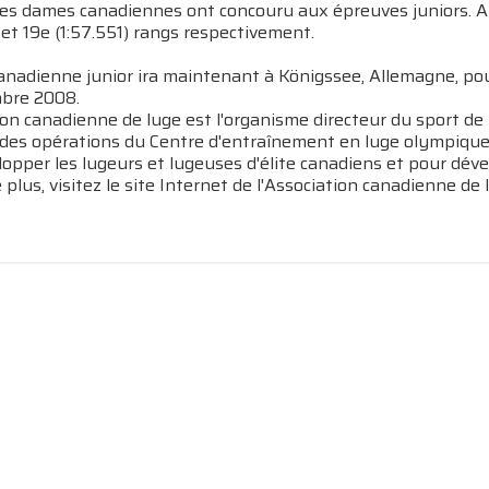
es dames canadiennes ont concouru aux épreuves juniors. Ar
 et 19e (1:57.551) rangs respectivement.
canadienne junior ira maintenant à Königssee, Allemagne, po
bre 2008.
ion canadienne de luge est l'organisme directeur du sport de
 des opérations du Centre d'entraînement en luge olympique,
opper les lugeurs et lugeuses d'élite canadiens et pour dével
plus, visitez le site Internet de l'Association canadienne de