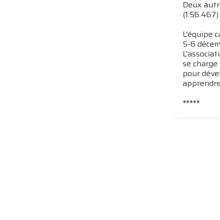
Deux autr
(1:56.467)
L'équipe 
5-6 décem
L'associat
se charge
pour dével
apprendre 
*****