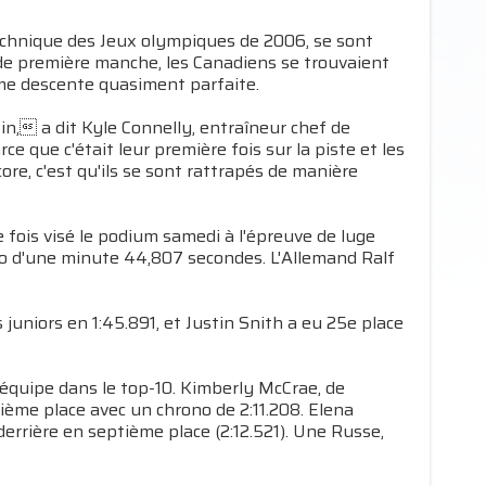
 technique des Jeux olympiques de 2006, se sont
n de première manche, les Canadiens se trouvaient
ème descente quasiment parfaite.
tin, a dit Kyle Connelly, entraîneur chef de
e que c'était leur première fois sur la piste et les
ore, c'est qu'ils se sont rattrapés de manière
e fois visé le podium samedi à l'épreuve de luge
no d'une minute 44,807 secondes. L'Allemand Ralf
juniors en 1:45.891, et Justin Snith a eu 25e place
équipe dans le top-10. Kimberly McCrae, de
ème place avec un chrono de 2:11.208. Elena
 derrière en septième place (2:12.521). Une Russe,