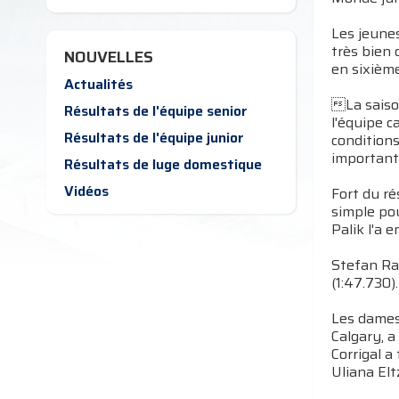
Les jeunes
très bien 
NOUVELLES
en sixièm
Actualités
La saison
Résultats de l'équipe senior
l'équipe c
Résultats de l'équipe junior
conditions
important
Résultats de luge domestique
Vidéos
Fort du ré
simple pou
Palik l'a 
Stefan Rat
(1:47.730).
Les dames 
Calgary, a
Corrigal a
Uliana Elt