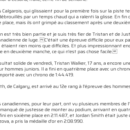
 Calgarois, qui glissaient pour la première fois sur la piste
débrouillés par un temps chaud qui a ralenti la glisse. En fi
e place, mais ils ont grimpé au classement après une deuxi
 est très bien partie et je suis très fier de Tristan et de Jus
anadienne de luge. C'était une épreuve difficile pour eux parc
 étaient rien moins que difficiles. Et plus impressionnant enc
e en deuxième manche, ce qui n'est pas chose facile.
sultat solide de vendredi, Tristan Walker, 17 ans, a encore un
r hommes juniors. Il a fini en quatrième place avec un chro
emporté avec un chrono de 1:44.419.
h, de Calgary, est arrivé au 12e rang à l'épreuve des hommes 
canadiennes, pour leur part, ont vu plusieurs membres de l'
 manqué de justesse de monter au podium, arrivant en quatri
 fini en sixième place en 2:11.487, et Jordan Smith était juste
zova, a pris la médaille d'or en 2:08.990.