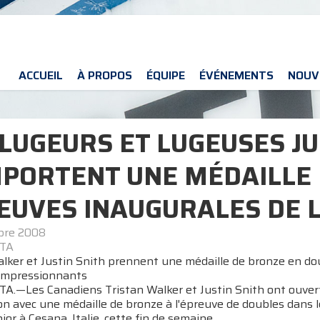
ACCUEIL
À PROPOS
ÉQUIPE
ÉVÉNEMENTS
NOUV
 LUGEURS ET LUGEUSES J
PORTENT UNE MÉDAILLE 
EUVES INAUGURALES DE L
bre 2008
ITA
lker et Justin Snith prennent une médaille de bronze en dou
 impressionnants
TA.—Les Canadiens Tristan Walker et Justin Snith ont ouver
on avec une médaille de bronze à l'épreuve de doubles dans
or à Cesana, Italie, cette fin de semaine.