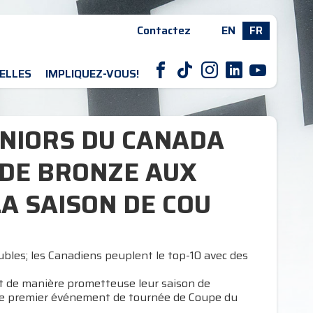
Contactez
EN
FR
F
T
I
L
Y
ELLES
IMPLIQUEZ-VOUS!
UNIORS DU CANADA
DE BRONZE AUX
A SAISON DE COU
bles; les Canadiens peuplent le top-10 avec des
t de manière prometteuse leur saison de
 le premier événement de tournée de Coupe du