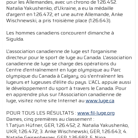
pour les Allemandes, avec un chrono de 1:26.452.
Natalia Yakushenko, d'Ukraine, a eu la médaille
d'argent en 1:26.472, et une autre Allemande, Anke
Wischnewski, a pris troisième place (1:26.643).
Les hommes canadiens concourent dimanche à
Sigulda.
L'association canadienne de luge est l'organisme
directeur pour le sport de luge au Canada. L'association
canadienne de luge se charge des opérations du
Centre d'entraînement en luge olympique au Parc
olympique du Canada à Calgary, où s'entraînent les
lugeurs et lugeuses d'élite du pays. L'ACL appuie aussi
le développement du sport à travers le Canada. Pour
en apprendre plus sur l'Association canadienne de
luge, visitez notre site Internet au
www.luge.ca
POUR TOUS LES RÉSULTATS :
www.fil-luge.org
Dames, cinq premières au classement :
1.Tatjun Hüfner, GER, 1:26.452; 2. Natalia Yakushenko,
UKR, 1:26.472; 3. Anke Wischnewski, GER, 1:26.643; 4.
Natalie Geisenberger, GER, 1:26.682; 5. Nina