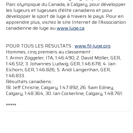
Parc olympique du Canada, à Calgary, pour développer
les lugeurs et lugeuses d'élite canadiens et pour
développer le sport de luge à travers le pays. Pour en
apprendre plus, visitez le site Internet de l'Association
canadienne de luge au
www.luge.ca
POUR TOUS LES RÉSULTATS :
www.fil-luge.org
Hommes, cinq premiers au classement :
1. Armin Zöggeler, ITA, 1:46.490; 2. David Möller, GER,
1:46.512; 3. Johannes Ludwig, GER, 1:46.678; 4. Jan
Eichorn, GER, 1:46.826; 5. Andi Langenhan, GER,
1:46.833.
Résultats canadiens :
18. Jeff Christie, Calgary, 1:47.892; 26. Sam Edney,
Calgary, 1:48.364; 30. Ian Cockerline, Calgary, 1:48.761.
*****