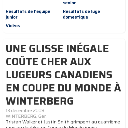
senior
Résultats de l'équipe
Résultats de luge
junior
domestique
Vidéos
UNE GLISSE INÉGALE
COÛTE CHER AUX
LUGEURS CANADIENS
EN COUPE DU MONDE À
WINTERBERG
13 décembre 2008
WINTERBERG, Ger.
Tristan Walker et Justin Snith grimpent au quatrième
rang en doubles en Coupe du Monde junior