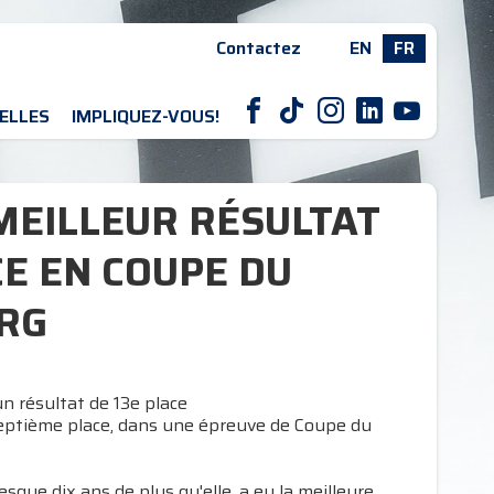
Contactez
EN
FR
F
T
I
L
Y
ELLES
IMPLIQUEZ-VOUS!
MEILLEUR RÉSULTAT
CE EN COUPE DU
RG
n résultat de 13e place
 septième place, dans une épreuve de Coupe du
esque dix ans de plus qu'elle, a eu la meilleure