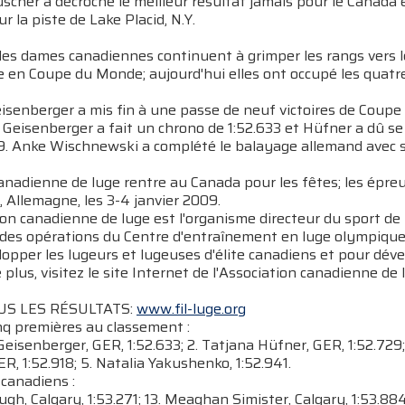
scher a décroché le meilleur résultat jamais pour le Canada
r la piste de Lake Placid, N.Y.
 les dames canadiennes continuent à grimper les rangs vers 
 en Coupe du Monde; aujourd'hui elles ont occupé les quatr
eisenberger a mis fin à une passe de neuf victoires de Coup
Geisenberger a fait un chrono de 1:52.633 et Hüfner a dû se
9. Anke Wischnewski a complété le balayage allemand avec so
canadienne de luge rentre au Canada pour les fêtes; les épr
 Allemagne, les 3-4 janvier 2009.
ion canadienne de luge est l'organisme directeur du sport de
 des opérations du Centre d'entraînement en luge olympique,
opper les lugeurs et lugeuses d'élite canadiens et pour dével
plus, visitez le site Internet de l'Association canadienne de
S LES RÉSULTATS:
www.fil-luge.org
nq premières au classement :
 Geisenberger, GER, 1:52.633; 2. Tatjana Hüfner, GER, 1:52.72
ER, 1:52.918; 5. Natalia Yakushenko, 1:52.941.
canadiens :
ugh, Calgary, 1:53.271; 13. Meaghan Simister, Calgary, 1:53.88