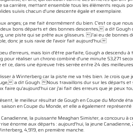
e sa carrière, mettant ensemble tous les éléments requis
lides suivis chacun d'une descente égale et exemplaire.
aux anges; ça me fait énormément du bien. C'est ce que nous
deux bons départs et des bonnes descentes, a dit Gough qui
, une piste qui se prête aux glisseurs. J'ai eu de bonnes d
le, donc je suis ravie de l'avoir fait aujourd'hui.
peu d'erreurs, mais loin d'être parfaite, Gough a descendu à t
 pour réaliser un chrono combiné d'une minute 53,271 second
e et ce, dans une épreuve très serrée entre 24 des meilleur
isser à Winterberg car la piste me va très bien. Je crois que j
 luge, a dit Gough. Nous travaillons dur sur les départs et s
 faire qu'aujourd'hui car j'ai fait des erreurs que je peux to
ésent, le meilleur résultat de Gough en Coupe du Monde était 
 saison en Coupe du Monde, et elle a également représenté 
 Canadienne, la puissante Meaghan Simister, a concouru à ce
rise énorme aux départs : aujourd'hui, la jeune Canadienne, 
Winterberg, 4,919, en première manche.