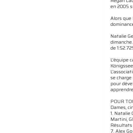
Regan Lau
en 2005 su
Alors que
dominance
Natalie G
dimanche. 
de 1:52.72
L'équipe 
Königssee,
L'associat
se charge
pour dével
apprendre 
POUR TOU
Dames, ci
1. Natalie
Martini, G
Résultats 
7. Alex Go