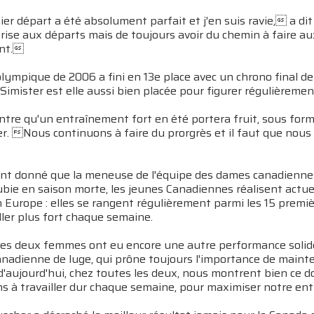
r départ a été absolument parfait et j'en suis ravie, a dit
rise aux départs mais de toujours avoir du chemin à faire au
ent.
olympique de 2006 a fini en 13e place avec un chrono final d
imister est elle aussi bien placée pour figurer régulièremen
tre qu'un entraînement fort en été portera fruit, sous form
er. Nous continuons à faire du prorgrès et il faut que nous 
t donné que la meneuse de l'équipe des dames canadiennes,
ubie en saison morte, les jeunes Canadiennes réalisent actue
n Europe : elles se rangent régulièrement parmi les 15 premi
aller plus fort chaque semaine.
es deux femmes ont eu encore une autre performance solide
anadienne de luge, qui prône toujours l'importance de main
d'aujourd'hui, chez toutes les deux, nous montrent bien ce 
ns à travailler dur chaque semaine, pour maximiser notre en