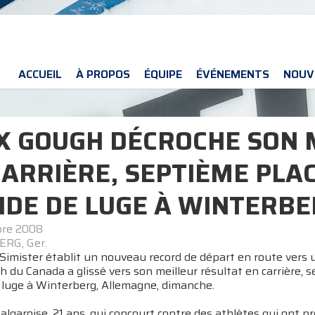
ACCUEIL
À PROPOS
ÉQUIPE
ÉVÉNEMENTS
NOUV
X GOUGH DÉCROCHE SON 
CARRIÈRE, SEPTIÈME PLA
DE DE LUGE À WINTERBE
bre 2008
RG, Ger.
imister établit un nouveau record de départ en route vers u
 du Canada a glissé vers son meilleur résultat en carrière,
luge à Winterberg, Allemagne, dimanche.
algaroise, 21 ans, qui concourt contre des athlètes qui ont pr