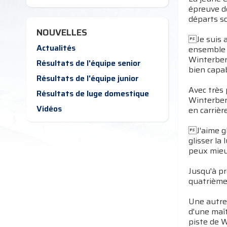
épreuve d
départs so
NOUVELLES
Je suis 
Actualités
ensemble 
Winterberg
Résultats de l'équipe senior
bien capab
Résultats de l'équipe junior
Avec très 
Résultats de luge domestique
Winterberg
Vidéos
en carrièr
J'aime gl
glisser la
peux mieux
Jusqu'à pr
quatrième
Une autre
d'une maît
piste de 