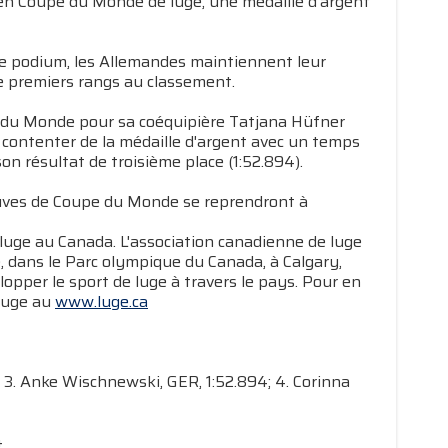
 en Coupe du Monde de luge, une médaille d'argent
le podium, les Allemandes maintiennent leur
e premiers rangs au classement.
e du Monde pour sa coéquipière Tatjana Hüfner
 contenter de la médaille d'argent avec un temps
n résultat de troisième place (1:52.894).
euves de Coupe du Monde se reprendront à
 luge au Canada. L'association canadienne de luge
 dans le Parc olympique du Canada, à Calgary,
opper le sport de luge à travers le pays. Pour en
 luge au
www.luge.ca
9; 3. Anke Wischnewski, GER, 1:52.894; 4. Corinna
4