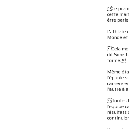
Ce premie
cette maît
être pati
L'athlète 
Monde et S
Cela mon
dit Simist
forme.
Même étan
l'épaule s
carrière e
l'autre à 
Toutes l
l'équipe c
résultats 
continuio