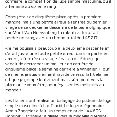
contesté la compétition de luge simple masculine, où il
a terminé au sixième rang.
Edney était en cinquième place après la première
manche, mais une petite erreur à l’entrée du dernier
virage de sa deuxième descente de la piste olympique
sur Mont Van Hoevenberg l’a ralenti et lui a fait
perdre un rang, avec un chrono total de 1:45.217.
«Je me poussais beaucoup à la deuxième descente et
c’était juste une toute petite erreur dans la partie en
amont, à l’entrée du virage final,» a dit Edney, qui
venait de décrocher un meilleur en carrière de
cinquième place la semaine dernière à Whistler. «Tout
de même, je suis vraiment ravi de ce résultat. Cela me
dit que je grimpe lentement mais sûrement vers la
place où je veux être, pour égaliser les meilleurs au
monde.»
Les Italiens ont réalisé un balayage du podium de luge
simple masculine à Lac Placid. Le lugeur légendaire
Armin Zoggeler a fait un temps en or de 1:44.655.
Dominik Fischnaller a glissé vers la médaille d’argent