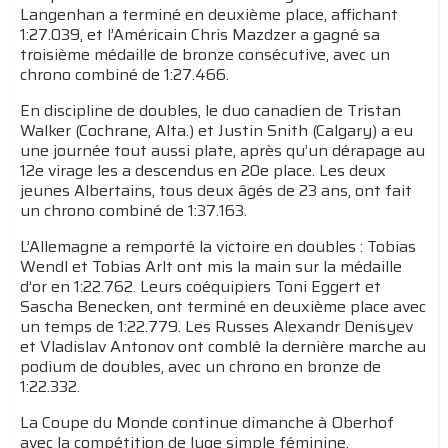
Langenhan a terminé en deuxième place, affichant
1:27.039, et l’Américain Chris Mazdzer a gagné sa
troisième médaille de bronze consécutive, avec un
chrono combiné de 1:27.466.
En discipline de doubles, le duo canadien de Tristan
Walker (Cochrane, Alta.) et Justin Snith (Calgary) a eu
une journée tout aussi plate, après qu’un dérapage au
12e virage les a descendus en 20e place. Les deux
jeunes Albertains, tous deux âgés de 23 ans, ont fait
un chrono combiné de 1:37.163.
L’Allemagne a remporté la victoire en doubles : Tobias
Wendl et Tobias Arlt ont mis la main sur la médaille
d’or en 1:22.762. Leurs coéquipiers Toni Eggert et
Sascha Benecken, ont terminé en deuxième place avec
un temps de 1:22.779. Les Russes Alexandr Denisyev
et Vladislav Antonov ont comblé la dernière marche au
podium de doubles, avec un chrono en bronze de
1:22.332.
La Coupe du Monde continue dimanche à Oberhof
avec la compétition de luge simple féminine.