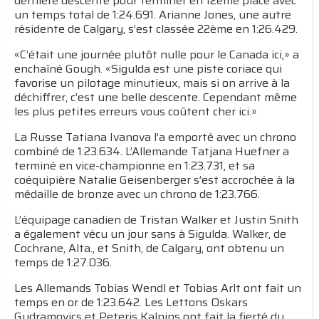
dernière descente pour terminer en 12ème place avec
un temps total de 1:24.691. Arianne Jones, une autre
résidente de Calgary, s’est classée 22ème en 1:26.429.
«C’était une journée plutôt nulle pour le Canada ici,» a
enchaîné Gough. «Sigulda est une piste coriace qui
favorise un pilotage minutieux, mais si on arrive à la
déchiffrer, c’est une belle descente. Cependant même
les plus petites erreurs vous coûtent cher ici.»
La Russe Tatiana Ivanova l’a emporté avec un chrono
combiné de 1:23.634. L’Allemande Tatjana Huefner a
terminé en vice-championne en 1:23.731, et sa
coéquipière Natalie Geisenberger s’est accrochée à la
médaille de bronze avec un chrono de 1:23.766.
L’équipage canadien de Tristan Walker et Justin Snith
a également vécu un jour sans à Sigulda. Walker, de
Cochrane, Alta., et Snith, de Calgary, ont obtenu un
temps de 1:27.036.
Les Allemands Tobias Wendl et Tobias Arlt ont fait un
temps en or de 1:23.642. Les Lettons Oskars
Gudramovics et Peteris Kalnins ont fait la fierté du