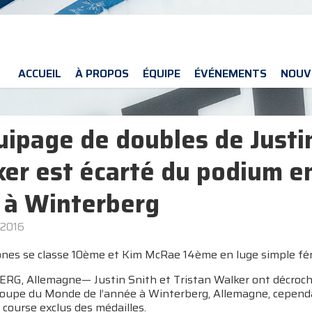
ACCUEIL
À PROPOS
ÉQUIPE
ÉVÉNEMENTS
NOUV
uipage de doubles de Justin
er est écarté du podium 
 à Winterberg
 2016
ones se classe 10ème et Kim McRae 14ème en luge simple fé
G, Allemagne— Justin Snith et Tristan Walker ont décroché 
Coupe du Monde de l’année à Winterberg, Allemagne, cependan
 course exclus des médailles.