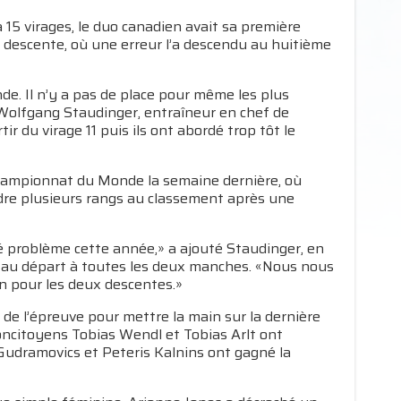
 15 virages, le duo canadien avait sa première
e descente, où une erreur l’a descendu au huitième
nde. Il n’y a pas de place pour même les plus
ré Wolfgang Staudinger, entraîneur en chef de
ir du virage 11 puis ils ont abordé trop tôt le
Championnat du Monde la semaine dernière, où
rdre plusieurs rangs au classement après une
sé problème cette année,» a ajouté Staudinger, en
 au départ à toutes les deux manches. «Nous nous
on pour les deux descentes.»
e l’épreuve pour mettre la main sur la dernière
concitoyens Tobias Wendl et Tobias Arlt ont
Gudramovics et Peteris Kalnins ont gagné la