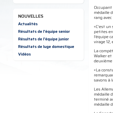
Occupant l
médaille d
NOUVELLES
rang avec 
Actualités
«C’est un 
Résultats de l'équipe senior
petites er
l’équipe c
Résultats de l'équipe junior
virage 12,
Résultats de luge domestique
La compét
Vidéos
Walker et
deuxième 
«La consta
remarquan
savons à l
Les Allem
médaille d
terminé au
médaille d