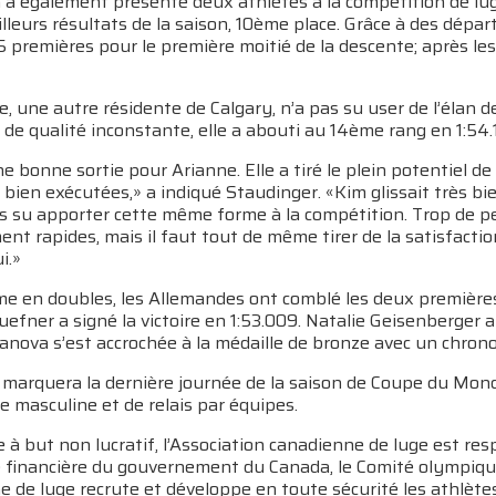
 a également présenté deux athlètes à la compétition de lu
lleurs résultats de la saison, 10ème place. Grâce à des départs
5 premières pour le première moitié de la descente; après le
, une autre résidente de Calgary, n’a pas su user de l’élan
de qualité inconstante, elle a abouti au 14ème rang en 1:54.
ne bonne sortie pour Arianne. Elle a tiré le plein potentiel
bien exécutées,» a indiqué Staudinger. «Kim glissait très b
as su apporter cette même forme à la compétition. Trop de p
nt rapides, mais il faut tout de même tirer de la satisfact
i.»
e en doubles, les Allemandes ont comblé les deux première
efner a signé la victoire en 1:53.009. Natalie Geisenberger 
anova s’est accrochée à la médaille de bronze avec un chron
marquera la dernière journée de la saison de Coupe du Mond
e masculine et de relais par équipes.
à but non lucratif, l’Association canadienne de luge est res
de financière du gouvernement du Canada, le Comité olympiqu
 de luge recrute et développe en toute sécurité les athlètes