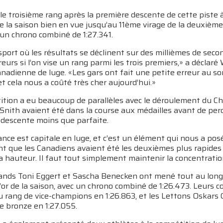
e troisième rang après la première descente de cette piste à
e la saison bien en vue jusqu’au 11ème virage de la deuxièm
un chrono combiné de 1:27.341.
sport où les résultats se déclinent sur des millièmes de seco
reurs si l’on vise un rang parmi les trois premiers,» a décla
anadienne de luge. «Les gars ont fait une petite erreur au sort
 et cela nous a coûté très cher aujourd’hui.»
ition a eu beaucoup de parallèles avec le déroulement du 
 Snith avaient été dans la course aux médailles avant de pe
descente moins que parfaite.
nce est capitale en luge, et c’est un élément qui nous a po
t que les Canadiens avaient été les deuxièmes plus rapides
a hauteur. Il faut tout simplement maintenir la concentrati
ands Toni Eggert et Sascha Benecken ont mené tout au long d
’or de la saison, avec un chrono combiné de 1:26.473. Leurs 
 rang de vice-champions en 1:26.863, et les Lettons Oskars 
e bronze en 1:27.055.