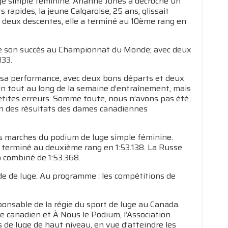
ge simple féminine. Arianne Jones a décroché un
 rapides, la jeune Calgaroise, 25 ans, glissait
s deux descentes, elle a terminé au 10ème rang en
 de son succès au Championnat du Monde; avec deux
133.
 de sa performance, avec deux bons départs et deux
ien tout au long de la semaine d’entraînement, mais
etites erreurs. Somme toute, nous n’avons pas été
ion des résultats des dames canadiennes
s marches du podium de luge simple féminine.
a terminé au deuxième rang en 1:53.138. La Russe
o combiné de 1:53.368.
e de luge. Au programme : les compétitions de
ponsable de la régie du sport de luge au Canada.
e canadien et À Nous le Podium, l’Association
 de luge de haut niveau, en vue d’atteindre les