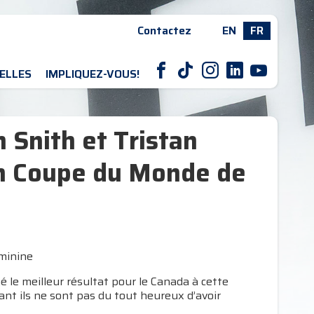
Contactez
EN
FR
F
T
I
L
Y
ELLES
IMPLIQUEZ-VOUS!
 Snith et Tristan
en Coupe du Monde de
minine
le meilleur résultat pour le Canada à cette
t ils ne sont pas du tout heureux d’avoir