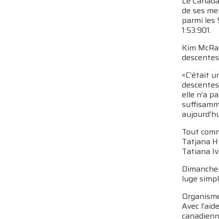
Le Canada
de ses mei
parmi les 
1:53.901.
Kim McRae
descentes 
«C’était u
descentes 
elle n’a p
suffisamme
aujourd’hu
Tout comm
Tatjana Hu
Tatiana Iv
Dimanche 
luge simpl
Organisme 
Avec l’ai
canadienne