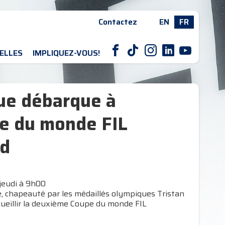
Contactez
EN
FR
F
T
I
L
Y
ELLES
IMPLIQUEZ-VOUS!
ue débarque à
upe du monde FIL
 d
 jeudi à 9h00
 chapeauté par les médaillés olympiques Tristan
ccueillir la deuxième Coupe du monde FIL