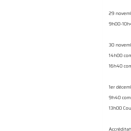
29 novem
9h00-10h4
30 novem
14h00 com
16h40 com
1er décem
9h40 comp
13h00 Cou
Accréditat