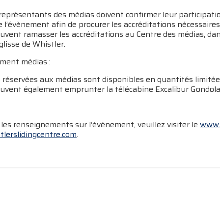
représentants des médias doivent confirmer leur participati
e l’évènement afin de procurer les accréditations nécessair
vent ramasser les accréditations au Centre des médias, dans
glisse de Whistler.
ment médias :
 réservées aux médias sont disponibles en quantités limitées
vent également emprunter la télécabine Excalibur Gondola, à 
les renseignements sur l’évènement, veuillez visiter le
www.
lerslidingcentre.com
.