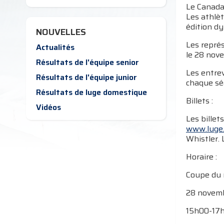
Le Canada 
Les athlè
édition d
NOUVELLES
Les repré
Actualités
le 28 nov
Résultats de l'équipe senior
Les entrev
Résultats de l'équipe junior
chaque sé
Résultats de luge domestique
Billets :
Vidéos
Les billet
www.luge.
Whistler. 
Horaire :
Coupe du m
28 novem
15h00-17h