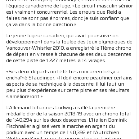
l’équipe canadienne de luge. «Le circuit masculin sénior
est vraiment concurrentiel. Les erreurs que Reid a
faites ne sont pas énormes, donc je suis confiant que
ça va dans la bonne direction.»
Le jeune lugeur canadien, qui avait poursuivi son
développement dans la foulée des Jeux olympiques de
Vancouver-Whistler 2010, a enregistré le 11ème chrono
de départ en vitesse à chacune de ses deux descentes
de cette piste de 1 227 mètres, à 14 virages.
«Ses deux départs ont été très concurrentiels,» a
enchaîné Staudinger. «Il doit encore peaufiner certains
aspects de sa technique à la descente; il lui faut un
peu plus d’expérience sur cette piste et ses résultats
s’amélioreront.»
L’Allemand Johannes Ludwig a raflé la première
médaille d’or de la saison 2018-19 avec un chrono total
de 1:40,294 sur les deux descentes. L’Italien Dominik
Fischnaller a glissé vers la marche en argent du
podium avec un temps de 1:40,392 et l’Autrichien
Wolfgang Kindl a suscité une ovation en tant que