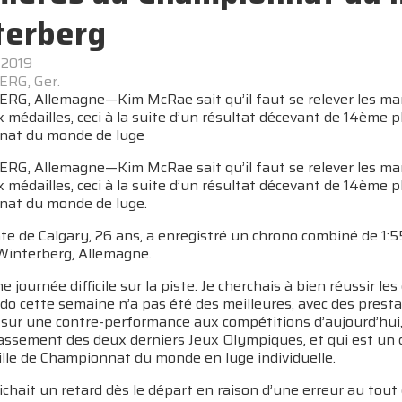
terberg
 2019
RG, Ger.
G, Allemagne—Kim McRae sait qu’il faut se relever les manc
 médailles, ceci à la suite d’un résultat décevant de 14ème 
nat du monde de luge
G, Allemagne—Kim McRae sait qu’il faut se relever les manc
 médailles, ceci à la suite d’un résultat décevant de 14ème 
at du monde de luge.
te de Calgary, 26 ans, a enregistré un chrono combiné de 1:5
 Winterberg, Allemagne.
ne journée difficile sur la piste. Je cherchais à bien réussir l
o cette semaine n’a pas été des meilleures, avec des presta
sur une contre-performance aux compétitions d’aujourd’hui,
lassement des deux derniers Jeux Olympiques, et qui est un 
lle de Championnat du monde en luge individuelle.
chait un retard dès le départ en raison d’une erreur au tout