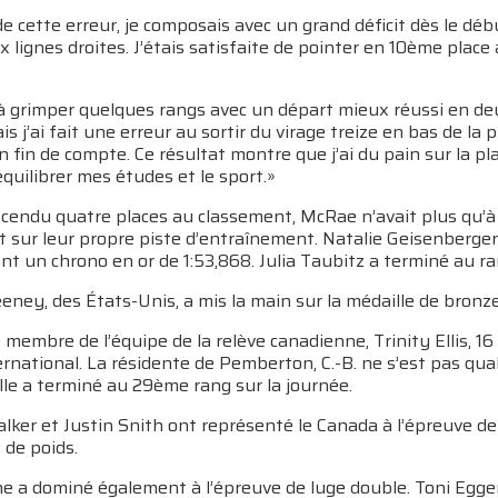
e cette erreur, je composais avec un grand déficit dès le dé
x lignes droites. J’étais satisfaite de pointer en 10ème pla
s à grimper quelques rangs avec un départ mieux réussi en d
is j’ai fait une erreur au sortir du virage treize en bas de la
 fin de compte. Ce résultat montre que j’ai du pain sur la 
’équilibrer mes études et le sport.»
endu quatre places au classement, McRae n’avait plus qu’à r
t sur leur propre piste d’entraînement. Natalie Geisenberger
nt un chrono en or de 1:53,868. Julia Taubitz a terminé au r
ney, des États-Unis, a mis la main sur la médaille de bronz
membre de l’équipe de la relève canadienne, Trinity Ellis, 16
ternational. La résidente de Pemberton, C.-B. ne s’est pas qu
le a terminé au 29ème rang sur la journée.
lker et Justin Snith ont représenté le Canada à l’épreuve de 
 de poids.
e a dominé également à l’épreuve de luge double. Toni Egger