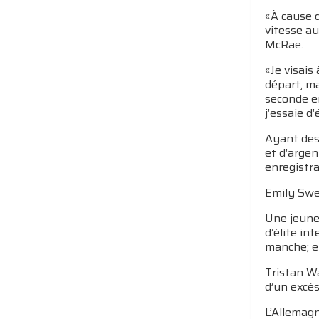
«À cause d
vitesse au
McRae.
«Je visai
départ, ma
seconde en
j’essaie d
Ayant desc
et d’argen
enregistra
Emily Swee
Une jeune 
d’élite in
manche; el
Tristan Wa
d’un excès
L’Allemagn