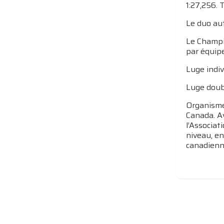
1:27,256. 
Le duo aut
Le Champi
par équipe
Luge indiv
Luge doubl
Organisme 
Canada. A
l’Associat
niveau, en
canadienne