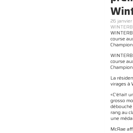
Win
26 janvier
WINTERBE
WINTERBER
course aux
Champion
WINTERBER
course aux
Championn
La résiden
virages à
«C’était u
grosso mod
débouché 
rang au c
une médai
McRae affi