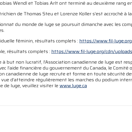
Tobias Wendl et Tobias Arlt ont terminé au deuxième rang en
richien de Thomas Steu et Lorenze Koller s’est accroché à la
onnat du monde de luge se poursuit dimanche avec les compét
s.
iduelle féminin, résultats complets :
https://www.fil-luge.o
e, résultats complets :
https://www.fil-luge.org/cdn/upload
à but non lucratif, l’Association canadienne de luge est re
vec l’aide financière du gouvernement du Canada, le Comité
ion canadienne de luge recrute et forme en toute sécurité d
 vue d’atteindre régulièrement les marches du podium interna
 de luge, veuillez visiter le
www.luge.ca