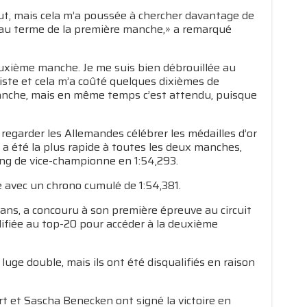
but, mais cela m’a poussée à chercher davantage de
ce au terme de la première manche,» a remarqué
euxième manche. Je me suis bien débrouillée au
 piste et cela m’a coûté quelques dixièmes de
planche, mais en même temps c’est attendu, puisque
egarder les Allemandes célébrer les médailles d’or
 a été la plus rapide à toutes les deux manches,
ang de vice-championne en 1:54,293.
e avec un chrono cumulé de 1:54,381.
 ans, a concouru à son première épreuve au circuit
alifiée au top-20 pour accéder à la deuxième
luge double, mais ils ont été disqualifiés en raison
t et Sascha Benecken ont signé la victoire en