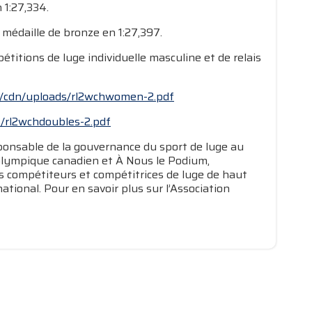
 1:27,334.
 médaille de bronze en 1:27,397.
itions de luge individuelle masculine et de relais
rg/cdn/uploads/rl2wchwomen-2.pdf
s/rl2wchdoubles-2.pdf
sponsable de la gouvernance du sport de luge au
 olympique canadien et À Nous le Podium,
es compétiteurs et compétitrices de luge de haut
tional. Pour en savoir plus sur l’Association