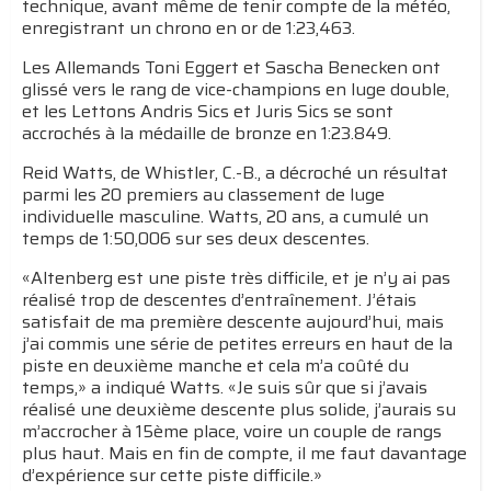
technique, avant même de tenir compte de la météo,
enregistrant un chrono en or de 1:23,463.
Les Allemands Toni Eggert et Sascha Benecken ont
glissé vers le rang de vice-champions en luge double,
et les Lettons Andris Sics et Juris Sics se sont
accrochés à la médaille de bronze en 1:23.849.
Reid Watts, de Whistler, C.-B., a décroché un résultat
parmi les 20 premiers au classement de luge
individuelle masculine. Watts, 20 ans, a cumulé un
temps de 1:50,006 sur ses deux descentes.
«Altenberg est une piste très difficile, et je n’y ai pas
réalisé trop de descentes d’entraînement. J’étais
satisfait de ma première descente aujourd’hui, mais
j’ai commis une série de petites erreurs en haut de la
piste en deuxième manche et cela m’a coûté du
temps,» a indiqué Watts. «Je suis sûr que si j’avais
réalisé une deuxième descente plus solide, j’aurais su
m’accrocher à 15ème place, voire un couple de rangs
plus haut. Mais en fin de compte, il me faut davantage
d’expérience sur cette piste difficile.»