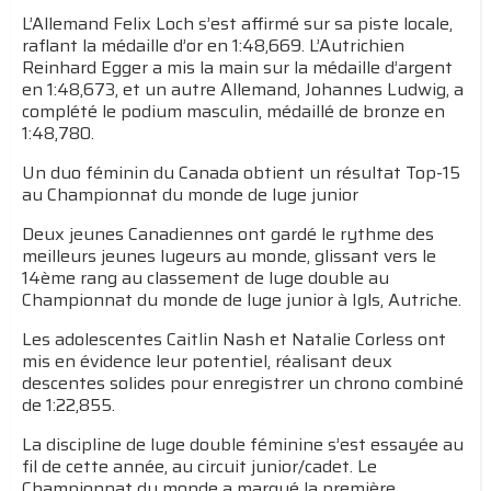
L’Allemand Felix Loch s’est affirmé sur sa piste locale,
raflant la médaille d’or en 1:48,669. L’Autrichien
Reinhard Egger a mis la main sur la médaille d’argent
en 1:48,673, et un autre Allemand, Johannes Ludwig, a
complété le podium masculin, médaillé de bronze en
1:48,780.
Un duo féminin du Canada obtient un résultat Top-15
au Championnat du monde de luge junior
Deux jeunes Canadiennes ont gardé le rythme des
meilleurs jeunes lugeurs au monde, glissant vers le
14ème rang au classement de luge double au
Championnat du monde de luge junior à Igls, Autriche.
Les adolescentes Caitlin Nash et Natalie Corless ont
mis en évidence leur potentiel, réalisant deux
descentes solides pour enregistrer un chrono combiné
de 1:22,855.
La discipline de luge double féminine s’est essayée au
fil de cette année, au circuit junior/cadet. Le
Championnat du monde a marqué la première