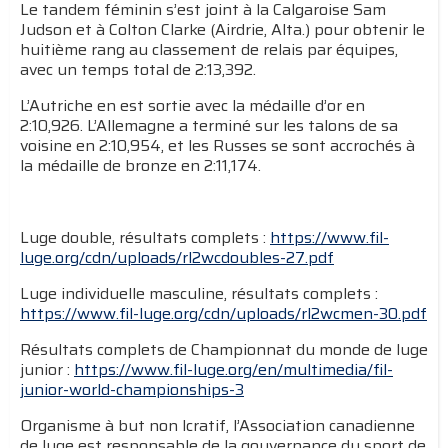
Le tandem féminin s’est joint à la Calgaroise Sam
Judson et à Colton Clarke (Airdrie, Alta.) pour obtenir le
huitième rang au classement de relais par équipes,
avec un temps total de 2:13,392.
L’Autriche en est sortie avec la médaille d’or en
2:10,926. L’Allemagne a terminé sur les talons de sa
voisine en 2:10,954, et les Russes se sont accrochés à
la médaille de bronze en 2:11,174.
Luge double, résultats complets :
https://www.fil-
luge.org/cdn/uploads/rl2wcdoubles-27.pdf
Luge individuelle masculine, résultats complets :
https://www.fil-luge.org/cdn/uploads/rl2wcmen-30.pdf
Résultats complets de Championnat du monde de luge
junior :
https://www.fil-luge.org/en/multimedia/fil-
junior-world-championships-3​
Organisme à but non lcratif, l’Association canadienne
de luge est responsable de la gouvernance du sport de