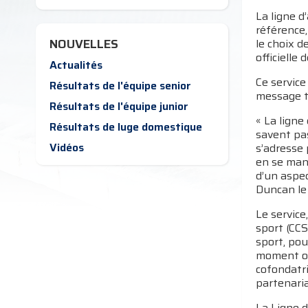
La ligne d
référence,
NOUVELLES
le choix d
officielle 
Actualités
Ce service
Résultats de l'équipe senior
message t
Résultats de l'équipe junior
« La ligne
Résultats de luge domestique
savent pas
Vidéos
s’adresse
en se mani
d’un aspec
Duncan le 
Le service
sport (CC
sport, pou
moment op
cofondatr
partenaria
La Ligne d