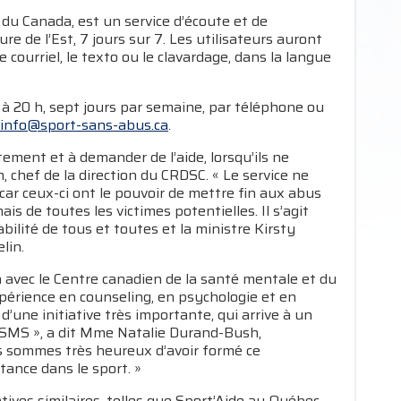
du Canada, est un service d’écoute et de
re de l’Est, 7 jours sur 7. Les utilisateurs auront
 courriel, le texto ou le clavardage, dans la langue
h à 20 h, sept jours par semaine, par téléphone ou
info@sport-sans-abus.ca
.
tement et à demander de l’aide, lorsqu’ils ne
, chef de la direction du CRDSC. « Le service ne
ar ceux-ci ont le pouvoir de mettre fin aux abus
 de toutes les victimes potentielles. Il s’agit
abilité de tous et toutes et la ministre Kirsty
lin.
on avec le Centre canadien de la santé mentale et du
périence en counseling, en psychologie et en
 d’une initiative très importante, qui arrive à un
CSMS », a dit Mme Natalie Durand-Bush,
s sommes très heureux d’avoir formé ce
tance dans le sport. »
tives similaires, telles que Sport’Aide au Québec,