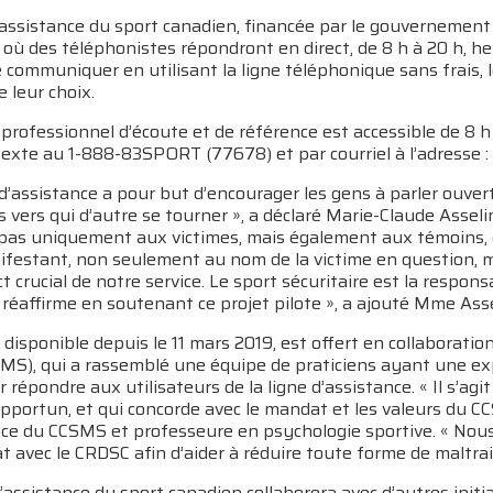
’assistance du sport canadien, financée par le gouvernement 
 où des téléphonistes répondront en direct, de 8 h à 20 h, heu
e communiquer en utilisant la ligne téléphonique sans frais, le
de leur choix.
 professionnel d’écoute et de référence est accessible de 8 
exte au 1-888-83SPORT (77678) et par courriel à l’adresse :
 d’assistance a pour but d’encourager les gens à parler ouver
 vers qui d’autre se tourner », a déclaré Marie-Claude Asselin
 pas uniquement aux victimes, mais également aux témoins, c
festant, non seulement au nom de la victime en question, mais
t crucial de notre service. Le sport sécuritaire est la respons
réaffirme en soutenant ce projet pilote », a ajouté Mme Asse
, disponible depuis le 11 mars 2019, est offert en collaborati
SMS), qui a rassemblé une équipe de praticiens ayant une ex
r répondre aux utilisateurs de la ligne d’assistance. « Il s’agit
portun, et qui concorde avec le mandat et les valeurs du C
ice du CCSMS et professeure en psychologie sportive. « Nou
t avec le CRDSC afin d’aider à réduire toute forme de maltrai
’assistance du sport canadien collaborera avec d’autres initia