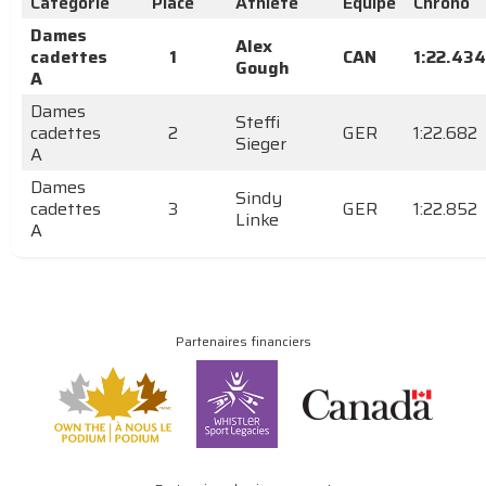
Catégorie
Place
Athlète
Équipe
Chrono
Dames
Alex
cadettes
1
CAN
1:22.434
Gough
A
Dames
Steffi
cadettes
2
GER
1:22.682
Sieger
A
Dames
Sindy
cadettes
3
GER
1:22.852
Linke
A
Partenaires financiers