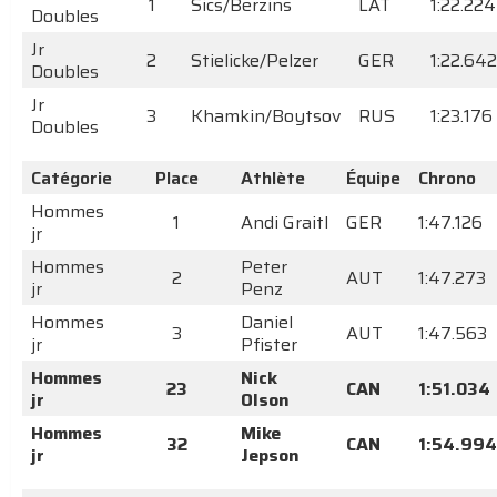
1
Sics/Berzins
LAT
1:22.224
Doubles
Jr
2
Stielicke/Pelzer
GER
1:22.642
Doubles
Jr
3
Khamkin/Boytsov
RUS
1:23.176
Doubles
Catégorie
Place
Athlète
Équipe
Chrono
Hommes
1
Andi Graitl
GER
1:47.126
jr
Hommes
Peter
2
AUT
1:47.273
jr
Penz
Hommes
Daniel
3
AUT
1:47.563
jr
Pfister
Hommes
Nick
23
CAN
1:51.034
jr
Olson
Hommes
Mike
32
CAN
1:54.994
jr
Jepson