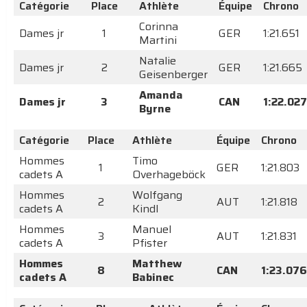
Catégorie
Place
Athlète
Équipe
Chrono
Corinna
Dames jr
1
GER
1:21.651
Martini
Natalie
Dames jr
2
GER
1:21.665
Geisenberger
Amanda
Dames jr
3
CAN
1:22.027
Byrne
Catégorie
Place
Athlète
Équipe
Chrono
Hommes
Timo
1
GER
1:21.803
cadets A
Overhageböck
Hommes
Wolfgang
2
AUT
1:21.818
cadets A
Kindl
Hommes
Manuel
3
AUT
1:21.831
cadets A
Pfister
Hommes
Matthew
8
CAN
1:23.076
cadets A
Babinec