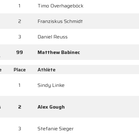
1
Timo Overhageböck
2
Franziskus Schmidt
3
Daniel Reuss
99
Matthew Babinec
A
e
Place
Athlète
1
Sindy Linke
s
2
Alex Gough
3
Stefanie Sieger