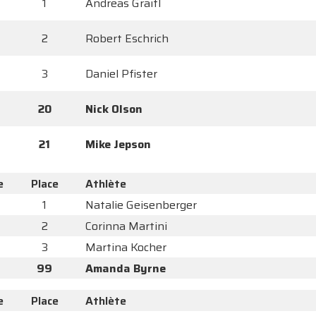
1
Andreas Graitl
2
Robert Eschrich
3
Daniel Pfister
20
Nick Olson
21
Mike Jepson
e
Place
Athlète
1
Natalie Geisenberger
2
Corinna Martini
3
Martina Kocher
99
Amanda Byrne
e
Place
Athlète