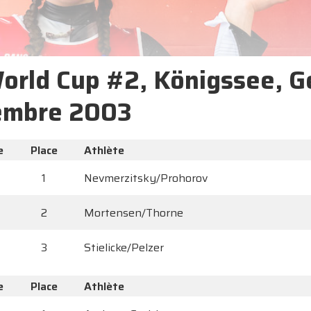
World Cup #2, Königssee, G
embre 2003
e
Place
Athlète
1
Nevmerzitsky/Prohorov
2
Mortensen/Thorne
3
Stielicke/Pelzer
e
Place
Athlète