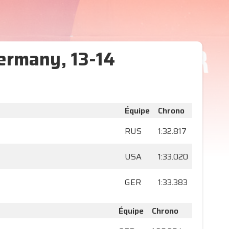
ermany, 13-14
Équipe
Chrono
RUS
1:32.817
USA
1:33.020
GER
1:33.383
Équipe
Chrono