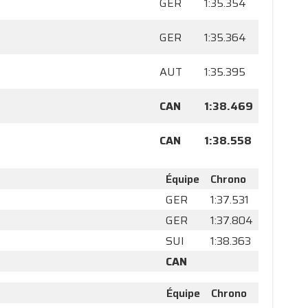
GER
1:35.354
GER
1:35.364
AUT
1:35.395
CAN
1:38.469
CAN
1:38.558
Équipe
Chrono
GER
1:37.531
GER
1:37.804
SUI
1:38.363
CAN
Équipe
Chrono