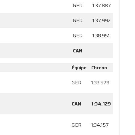
GER
1:37.887
GER
1:37.992
GER
1:38.951
CAN
Équipe
Chrono
GER
1:33.579
CAN
1:34.129
GER
1:34.157