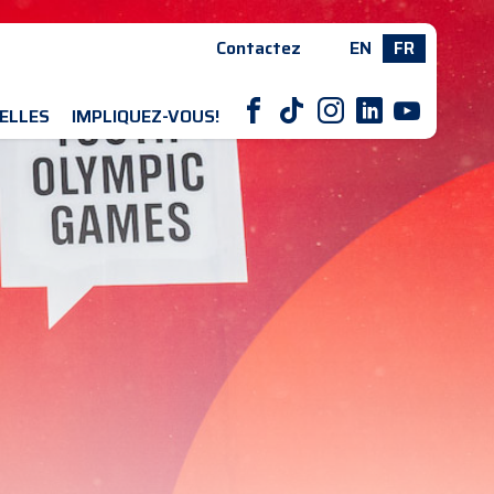
Contactez
EN
FR
F
T
I
L
Y
ELLES
IMPLIQUEZ-VOUS!