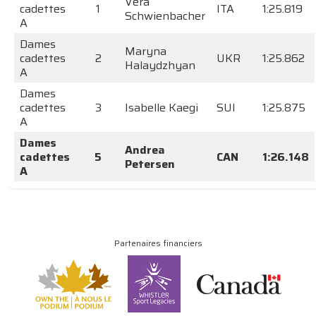
Vera
cadettes
1
ITA
1:25.819
Schwienbacher
A
Dames
Maryna
cadettes
2
UKR
1:25.862
Halaydzhyan
A
Dames
cadettes
3
Isabelle Kaegi
SUI
1:25.875
A
Dames
Andrea
cadettes
5
CAN
1:26.148
Petersen
A
Partenaires financiers