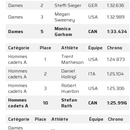
Dames
2
Steffi Sieger
GER
1:32.636
Megan
Dames
3
USA
1:32.989
Sweeney
Monica
Dames
5
CAN
1:33.434
Gorham
Catégorie
Place
Athlète
Équipe
Chrono
Hommes
Trent
1
USA
1:24.873
cadets A
Matheson
Hommes
Daniel
2
ITA
1:25.104
cadets A
Hollrigl
Hommes
Robert
3
USA
1:25.306
cadets A
Huerbin
Hommes
Stefan
10
CAN
1:25.996
cadets A
Rath
Catégorie
Place
Athlète
Équipe
Chrono
Dames