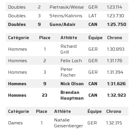
Doubles
2
Pietrasik/Weise
GER
1:23.114
Doubles
3
Steins/Kalinins
LAT
1:23.730
Doubles
9
Gunn/Adair
CAN
1:25.750
Catégorie
Place
Athlète
Équipe
Chrono
Richard
Hommes
1
GER
1:30.893
Grill
Hommes
2
Felix Loch
GER
1:31.176
Peter
Hommes
3
GER
1:31.394
Fischer
Hommes
9
Nick Olson
CAN
1:31.626
Brendan
Hommes
23
CAN
1:32.923
Hauptman
Catégorie
Place
Athlète
Équipe
Chrono
Natalie
Dames
1
GER
1:32.315
Geisenberger