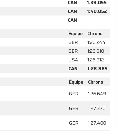
CAN
1:39.055
CAN
1:40.852
CAN
Équipe
Chrono
GER
1:26.244
GER
1:26.810
USA
1:26.812
CAN
1:28.885
Équipe
Chrono
GER
1:26.649
GER
1:27.370
GER
1:27.400