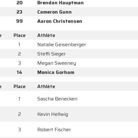
20
Brendan Hauptman
23
Cameron Gunn
99
Aaron Christensen
e
Place
Athlète
1
Natalie Geisenberger
2
Steffi Sieger
3
Megan Sweeney
14
Monica Gorham
e
Place
Athlète
1
Sascha Benecken
2
Kevin Hellwig
3
Robert Fischer