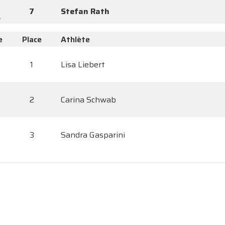
7
Stefan Rath
A
e
Place
Athlète
1
Lisa Liebert
2
Carina Schwab
3
Sandra Gasparini