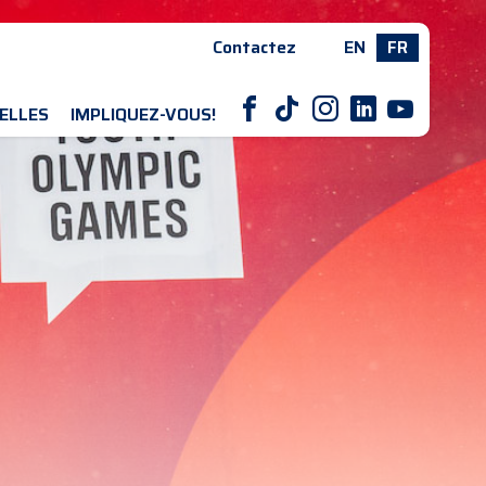
Contactez
EN
FR
F
T
I
L
Y
ELLES
IMPLIQUEZ-VOUS!