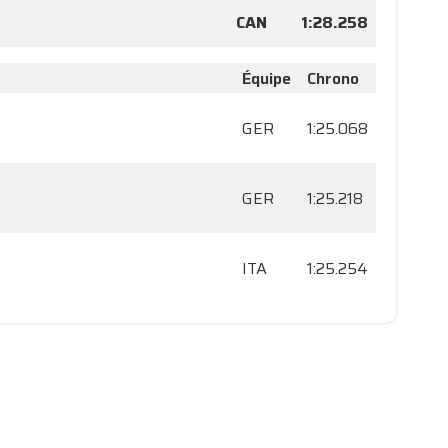
CAN
1:28.258
Équipe
Chrono
GER
1:25.068
GER
1:25.218
ITA
1:25.254