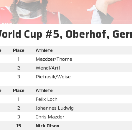
World Cup #5, Oberhof, Ge
e
Place
Athlète
1
Mazdzer/Thorne
2
Wendl/Artl
3
Pietrasik/Weise
e
Place
Athlète
1
Felix Loch
2
Johannes Ludwig
3
Chris Mazder
15
Nick Olson