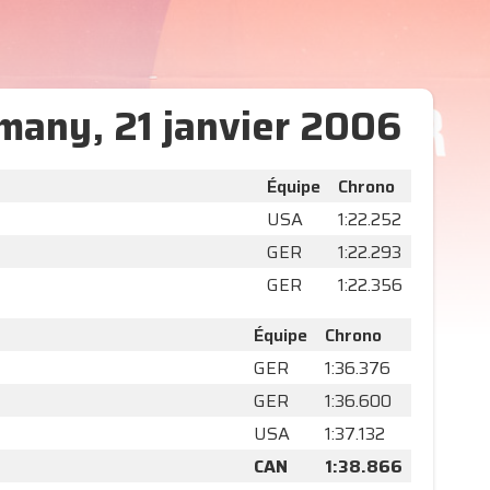
rmany, 21 janvier 2006
Équipe
Chrono
USA
1:22.252
GER
1:22.293
GER
1:22.356
Équipe
Chrono
GER
1:36.376
GER
1:36.600
USA
1:37.132
CAN
1:38.866