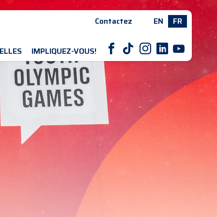
Contactez
EN
FR
F
T
I
L
Y
ELLES
IMPLIQUEZ-VOUS!