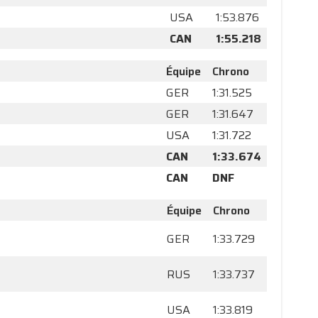
USA
1:53.876
CAN
1:55.218
Équipe
Chrono
GER
1:31.525
GER
1:31.647
USA
1:31.722
CAN
1:33.674
CAN
DNF
Équipe
Chrono
GER
1:33.729
RUS
1:33.737
USA
1:33.819