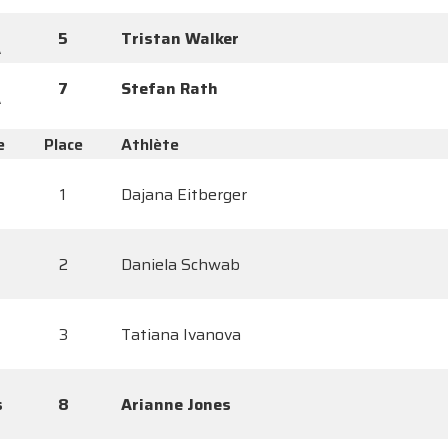
5
Tristan Walker
A
7
Stefan Rath
A
e
Place
Athlète
1
Dajana Eitberger
2
Daniela Schwab
3
Tatiana Ivanova
s
8
Arianne Jones