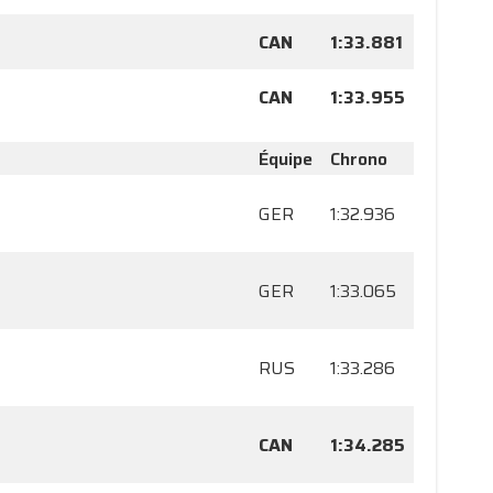
CAN
1:33.881
CAN
1:33.955
Équipe
Chrono
GER
1:32.936
GER
1:33.065
RUS
1:33.286
CAN
1:34.285