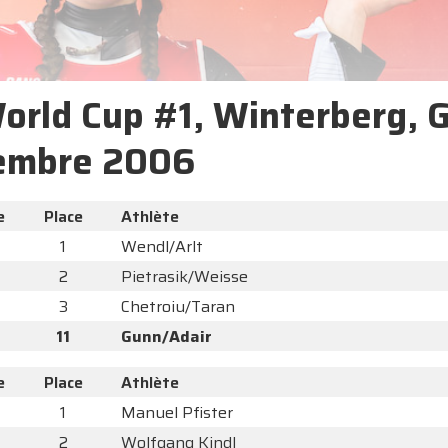
World Cup #1, Winterberg,
embre 2006
e
Place
Athlète
1
Wendl/Arlt
2
Pietrasik/Weisse
3
Chetroiu/Taran
11
Gunn/Adair
e
Place
Athlète
1
Manuel Pfister
2
Wolfgang Kindl