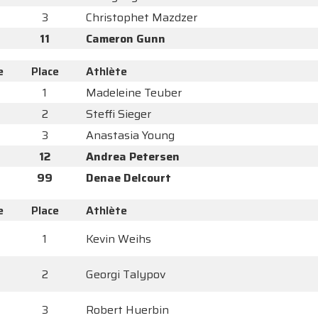
3
Christophet Mazdzer
11
Cameron Gunn
e
Place
Athlète
1
Madeleine Teuber
2
Steffi Sieger
3
Anastasia Young
12
Andrea Petersen
99
Denae Delcourt
e
Place
Athlète
1
Kevin Weihs
2
Georgi Talypov
3
Robert Huerbin