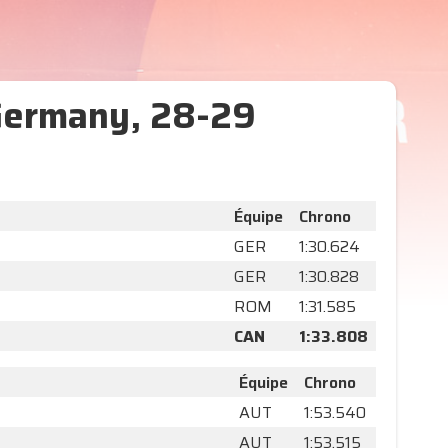
 Germany, 28-29
Équipe
Chrono
GER
1:30.624
GER
1:30.828
ROM
1:31.585
CAN
1:33.808
Équipe
Chrono
AUT
1:53.540
AUT
1:53.515