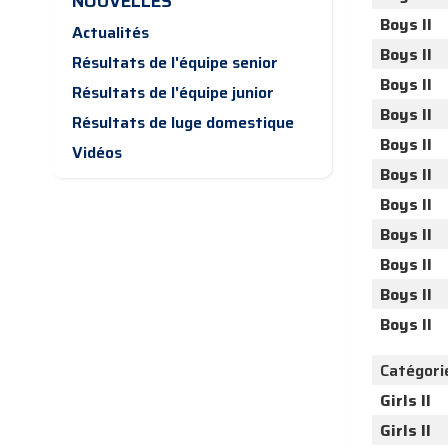
NOUVELLES
Boys II
Actualités
Boys II
Résultats de l'équipe senior
Boys II
Résultats de l'équipe junior
Boys II
Résultats de luge domestique
Boys II
Vidéos
Boys II
Boys II
Boys II
Boys II
Boys II
Boys II
Catégori
Girls II
Girls II