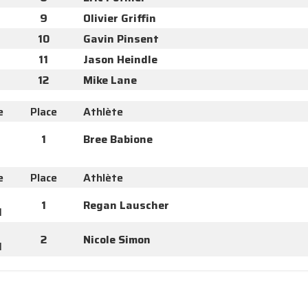
9
Olivier Griffin
10
Gavin Pinsent
11
Jason Heindle
12
Mike Lane
e
Place
Athlète
1
Bree Babione
e
Place
Athlète
1
Regan Lauscher
I
2
Nicole Simon
I