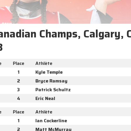
Canadian Champs, Calgary, 
8
e
Place
Athlète
1
Kyle Temple
2
Bryce Ramsay
3
Patrick Schultz
4
Eric Neal
e
Place
Athlète
1
Ian Cockerline
2
Matt McMurray