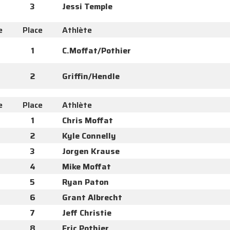
3
Jessi Temple
e
Place
Athlète
1
C.Moffat/Pothier
2
Griffin/Hendle
e
Place
Athlète
1
Chris Moffat
2
Kyle Connelly
3
Jorgen Krause
4
Mike Moffat
5
Ryan Paton
6
Grant Albrecht
7
Jeff Christie
8
Eric Pothier