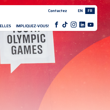
Contactez
EN
FR
F
T
I
L
Y
ELLES
IMPLIQUEZ-VOUS!