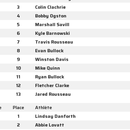
3
Colin Clachrie
4
Bobby Ogston
5
Marshall Savill
6
Kyle Barnowski
7
Travis Rousseau
8
Evan Bullock
9
Winston Davis
10
Mike Quinn
11
Ryan Bullock
12
Fletcher Clarke
13
Jared Rousseau
e
Place
Athlète
1
Lindsay Danforth
2
Abbie Lovatt