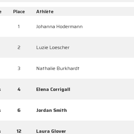
e
Place
Athlète
1
Johanna Hodermann
2
Luzie Loescher
3
Nathalie Burkhardt
s
4
Elena Corrigall
s
6
Jordan Smith
s
12
Laura Glover