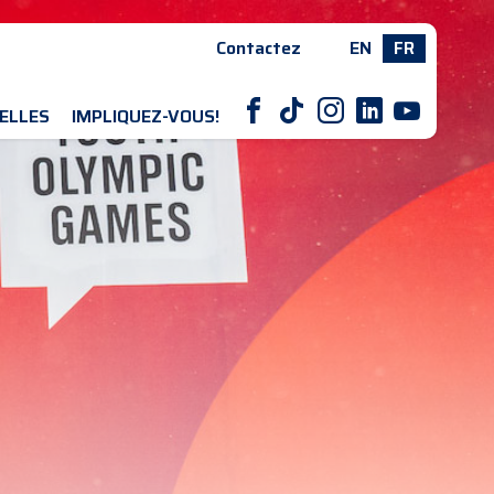
Contactez
EN
FR
F
T
I
L
Y
ELLES
IMPLIQUEZ-VOUS!