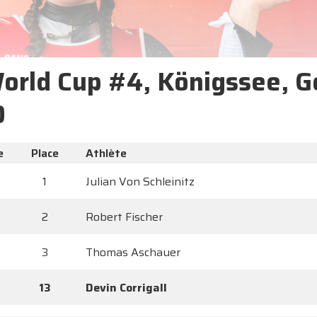
World Cup #4, Königssee, G
0
e
Place
Athlète
1
Julian Von Schleinitz
2
Robert Fischer
3
Thomas Aschauer
13
Devin Corrigall