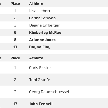
e
Place
Athlète
1
Lisa Liebert
2
Carina Schwab
3
Dajana Eitberger
6
Kimberley McRae
8
Arianne Jones
13
Dayna Clay
e
Place
Athlète
1
Chris Eissler
2
Toni Graefe
3
Georg Reumschuessel
17
John Fennell
A