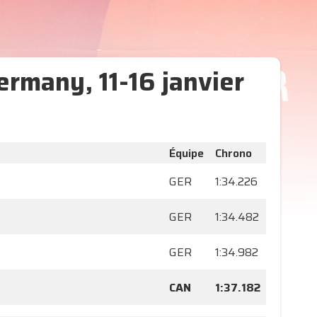
ermany, 11-16 janvier
Équipe
Chrono
GER
1:34.226
GER
1:34.482
GER
1:34.982
CAN
1:37.182