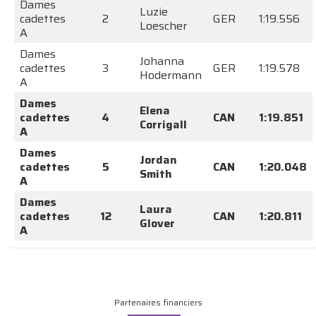
Dames
Luzie
cadettes
2
GER
1:19.556
Loescher
A
Dames
Johanna
cadettes
3
GER
1:19.578
Hodermann
A
Dames
Elena
cadettes
4
CAN
1:19.851
Corrigall
A
Dames
Jordan
cadettes
5
CAN
1:20.048
Smith
A
Dames
Laura
cadettes
12
CAN
1:20.811
Glover
A
Partenaires financiers