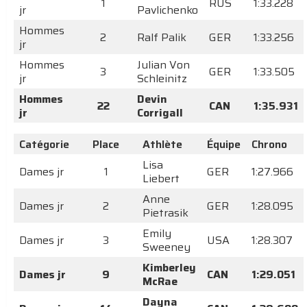
1
RUS
1:33.228
jr
Pavlichenko
Hommes
2
Ralf Palik
GER
1:33.256
jr
Hommes
Julian Von
3
GER
1:33.505
jr
Schleinitz
Hommes
Devin
22
CAN
1:35.931
jr
Corrigall
Catégorie
Place
Athlète
Équipe
Chrono
Lisa
Dames jr
1
GER
1:27.966
Liebert
Anne
Dames jr
2
GER
1:28.095
Pietrasik
Emily
Dames jr
3
USA
1:28.307
Sweeney
Kimberley
Dames jr
9
CAN
1:29.051
McRae
Dayna