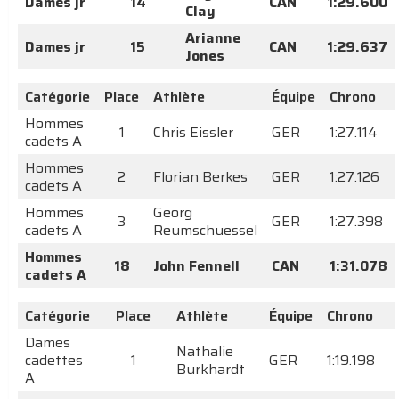
Dames jr
14
CAN
1:29.600
Clay
Arianne
Dames jr
15
CAN
1:29.637
Jones
Catégorie
Place
Athlète
Équipe
Chrono
Hommes
1
Chris Eissler
GER
1:27.114
cadets A
Hommes
2
Florian Berkes
GER
1:27.126
cadets A
Hommes
Georg
3
GER
1:27.398
cadets A
Reumschuessel
Hommes
18
John Fennell
CAN
1:31.078
cadets A
Catégorie
Place
Athlète
Équipe
Chrono
Dames
Nathalie
cadettes
1
GER
1:19.198
Burkhardt
A