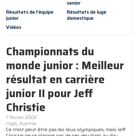
senior
Résultats de l'équipe
Résultats de luge
junior
domestique
Vidéos
Championnats du
monde junior : Meilleur
résultat en carrière
junior II pour Jeff
Christie
1 février 2002
Ingls, Austria
Ce n'est peut-être pas les Jeux olympiques, mais Jeff
Christie ne se plaigne pas de ses résultats au dix-