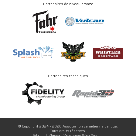
Partenaires de niveau bronze
Partenaires techniques
© Copyright 2024 - 2026 Association canadienne de luge.
Tous droits réservés.
Site by
J. Klassen
Vancouver Web Design
.