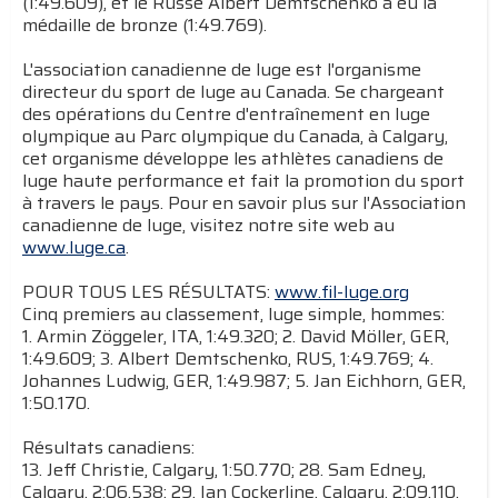
(1:49.609), et le Russe Albert Demtschenko a eu la
médaille de bronze (1:49.769).
L'association canadienne de luge est l'organisme
directeur du sport de luge au Canada. Se chargeant
des opérations du Centre d'entraînement en luge
olympique au Parc olympique du Canada, à Calgary,
cet organisme développe les athlètes canadiens de
luge haute performance et fait la promotion du sport
à travers le pays. Pour en savoir plus sur l'Association
canadienne de luge, visitez notre site web au
www.luge.ca
.
POUR TOUS LES RÉSULTATS:
www.fil-luge.org
Cinq premiers au classement, luge simple, hommes:
1. Armin Zöggeler, ITA, 1:49.320; 2. David Möller, GER,
1:49.609; 3. Albert Demtschenko, RUS, 1:49.769; 4.
Johannes Ludwig, GER, 1:49.987; 5. Jan Eichhorn, GER,
1:50.170.
Résultats canadiens:
13. Jeff Christie, Calgary, 1:50.770; 28. Sam Edney,
Calgary, 2:06.538; 29. Ian Cockerline, Calgary, 2:09.110.