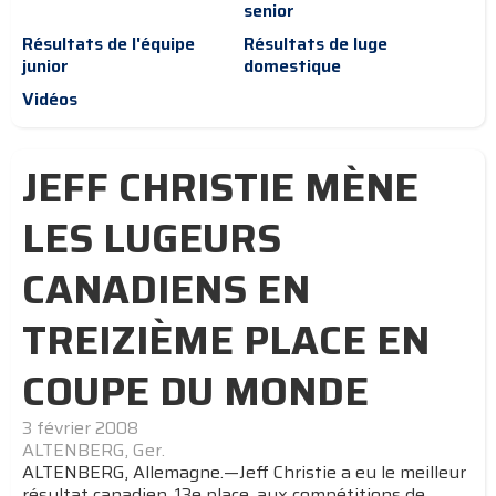
senior
Résultats de l'équipe
Résultats de luge
junior
domestique
Vidéos
JEFF CHRISTIE MÈNE
LES LUGEURS
CANADIENS EN
TREIZIÈME PLACE EN
COUPE DU MONDE
3 février 2008
ALTENBERG, Ger.
ALTENBERG, Allemagne.—Jeff Christie a eu le meilleur
résultat canadien, 13e place, aux compétitions de