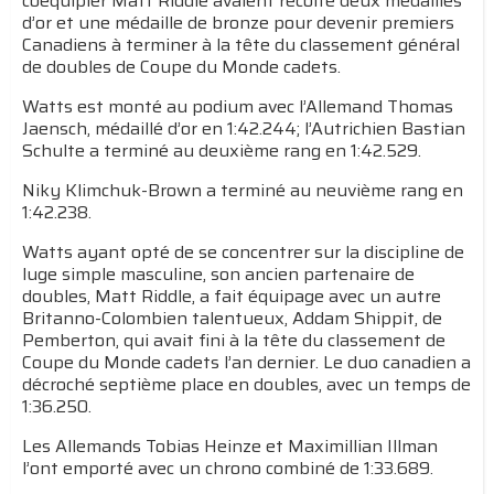
coéquipier Matt Riddle avaient récolté deux médailles
d’or et une médaille de bronze pour devenir premiers
Canadiens à terminer à la tête du classement général
de doubles de Coupe du Monde cadets.
Watts est monté au podium avec l’Allemand Thomas
Jaensch, médaillé d’or en 1:42.244; l’Autrichien Bastian
Schulte a terminé au deuxième rang en 1:42.529.
Niky Klimchuk-Brown a terminé au neuvième rang en
1:42.238.
Watts ayant opté de se concentrer sur la discipline de
luge simple masculine, son ancien partenaire de
doubles, Matt Riddle, a fait équipage avec un autre
Britanno-Colombien talentueux, Addam Shippit, de
Pemberton, qui avait fini à la tête du classement de
Coupe du Monde cadets l’an dernier. Le duo canadien a
décroché septième place en doubles, avec un temps de
1:36.250.
Les Allemands Tobias Heinze et Maximillian Illman
l’ont emporté avec un chrono combiné de 1:33.689.