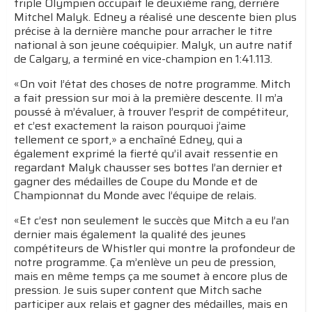
triple Olympien occupait le deuxième rang, derrière
Mitchel Malyk. Edney a réalisé une descente bien plus
précise à la dernière manche pour arracher le titre
national à son jeune coéquipier. Malyk, un autre natif
de Calgary, a terminé en vice-champion en 1:41.113.
«On voit l’état des choses de notre programme. Mitch
a fait pression sur moi à la première descente. Il m’a
poussé à m’évaluer, à trouver l’esprit de compétiteur,
et c’est exactement la raison pourquoi j’aime
tellement ce sport,» a enchaîné Edney, qui a
également exprimé la fierté qu’il avait ressentie en
regardant Malyk chausser ses bottes l’an dernier et
gagner des médailles de Coupe du Monde et de
Championnat du Monde avec l’équipe de relais.
«Et c’est non seulement le succès que Mitch a eu l’an
dernier mais également la qualité des jeunes
compétiteurs de Whistler qui montre la profondeur de
notre programme. Ça m’enlève un peu de pression,
mais en même temps ça me soumet à encore plus de
pression. Je suis super content que Mitch sache
participer aux relais et gagner des médailles, mais en