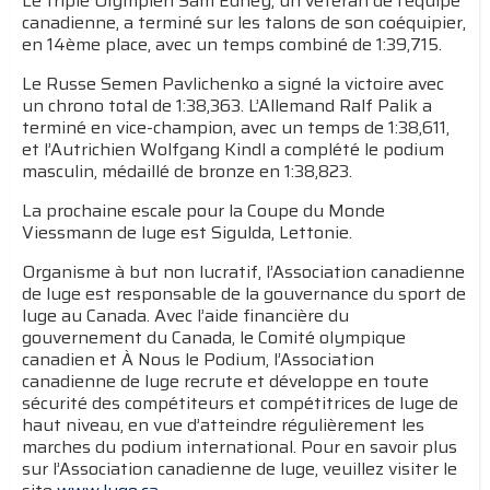
Le triple Olympien Sam Edney, un vétéran de l’équipe
canadienne, a terminé sur les talons de son coéquipier,
en 14ème place, avec un temps combiné de 1:39,715.
Le Russe Semen Pavlichenko a signé la victoire avec
un chrono total de 1:38,363. L’Allemand Ralf Palik a
terminé en vice-champion, avec un temps de 1:38,611,
et l’Autrichien Wolfgang Kindl a complété le podium
masculin, médaillé de bronze en 1:38,823.
La prochaine escale pour la Coupe du Monde
Viessmann de luge est Sigulda, Lettonie.
Organisme à but non lucratif, l’Association canadienne
de luge est responsable de la gouvernance du sport de
luge au Canada. Avec l’aide financière du
gouvernement du Canada, le Comité olympique
canadien et À Nous le Podium, l’Association
canadienne de luge recrute et développe en toute
sécurité des compétiteurs et compétitrices de luge de
haut niveau, en vue d’atteindre régulièrement les
marches du podium international. Pour en savoir plus
sur l’Association canadienne de luge, veuillez visiter le