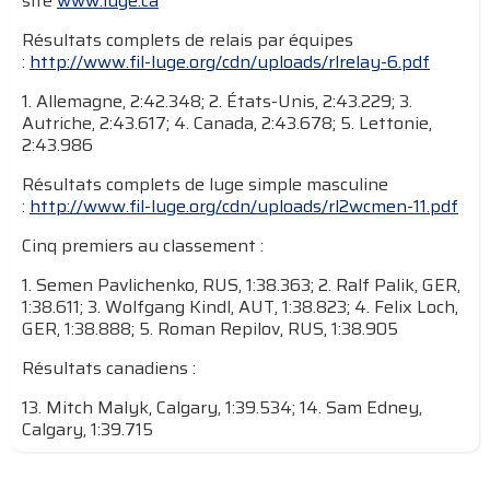
site
www.luge.ca
Résultats complets de relais par équipes
:
http://www.fil-luge.org/cdn/uploads/rlrelay-6.pdf
1. Allemagne, 2:42.348; 2. États-Unis, 2:43.229; 3.
Autriche, 2:43.617; 4. Canada, 2:43.678; 5. Lettonie,
2:43.986
Résultats complets de luge simple masculine
:
http://www.fil-luge.org/cdn/uploads/rl2wcmen-11.pdf
Cinq premiers au classement :
1. Semen Pavlichenko, RUS, 1:38.363; 2. Ralf Palik, GER,
1:38.611; 3. Wolfgang Kindl, AUT, 1:38.823; 4. Felix Loch,
GER, 1:38.888; 5. Roman Repilov, RUS, 1:38.905
Résultats canadiens :
13. Mitch Malyk, Calgary, 1:39.534; 14. Sam Edney,
Calgary, 1:39.715