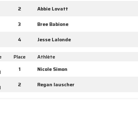
2
Abbie Lovatt
3
Bree Babione
4
Jesse Lalonde
e
Place
Athlète
1
Nicole Simon
I
2
Regan lauscher
I