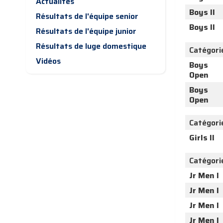
Actualités
Boys II
Résultats de l'équipe senior
Boys II
Résultats de l'équipe junior
Résultats de luge domestique
Catégori
Vidéos
Boys
Open
Boys
Open
Catégori
Girls II
Catégori
Jr Men I
Jr Men I
Jr Men I
Jr Men I