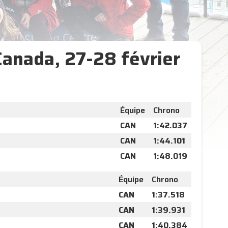
Canada, 27-28 février
Équipe
Chrono
CAN
1:42.037
CAN
1:44.101
CAN
1:48.019
Équipe
Chrono
CAN
1:37.518
CAN
1:39.931
CAN
1:40.384