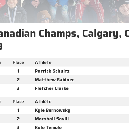
Canadian Champs, Calgary, 
9
e
Place
Athlète
1
Patrick Schultz
2
Matthew Babinec
3
Fletcher Clarke
e
Place
Athlète
1
Kyle Bernowsky
2
Marshall Savill
3
Kyle Temple