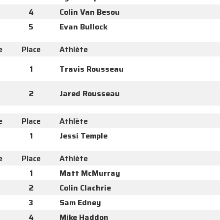
4
Colin Van Besou
5
Evan Bullock
e
Place
Athlète
1
Travis Rousseau
2
Jared Rousseau
e
Place
Athlète
1
Jessi Temple
e
Place
Athlète
1
Matt McMurray
2
Colin Clachrie
3
Sam Edney
4
Mike Haddon