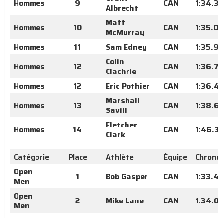
Hommes
9
CAN
1:34.
Albrecht
Matt
Hommes
10
CAN
1:35.
McMurray
Hommes
11
Sam Edney
CAN
1:35.
Colin
Hommes
12
CAN
1:36.
Clachrie
Hommes
12
Eric Pothier
CAN
1:36.
Marshall
Hommes
13
CAN
1:38.
Savill
Fletcher
Hommes
14
CAN
1:46.
Clark
Catégorie
Place
Athlète
Équipe
Chron
Open
1
Bob Gasper
CAN
1:33.
Men
Open
2
Mike Lane
CAN
1:34.
Men