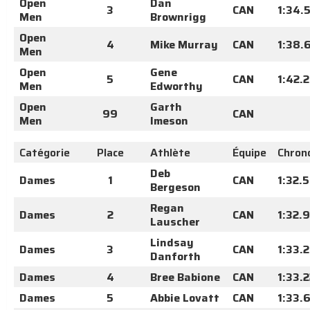
Open
Dan
3
CAN
1:34.
Men
Brownrigg
Open
4
Mike Murray
CAN
1:38.
Men
Open
Gene
5
CAN
1:42.
Men
Edworthy
Open
Garth
99
CAN
Men
Imeson
Catégorie
Place
Athlète
Équipe
Chron
Deb
Dames
1
CAN
1:32.
Bergeson
Regan
Dames
2
CAN
1:32.
Lauscher
Lindsay
Dames
3
CAN
1:33.
Danforth
Dames
4
Bree Babione
CAN
1:33.
Dames
5
Abbie Lovatt
CAN
1:33.