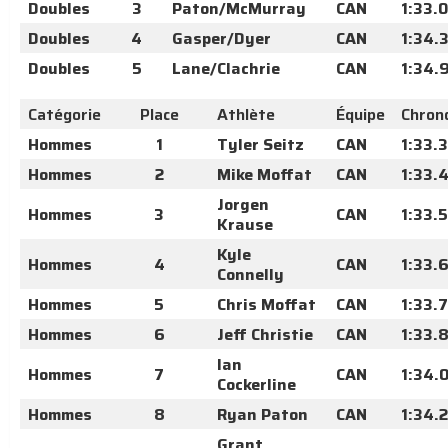
Doubles
3
Paton/McMurray
CAN
1:33.
Doubles
4
Gasper/Dyer
CAN
1:34.
Doubles
5
Lane/Clachrie
CAN
1:34.
Catégorie
Place
Athlète
Équipe
Chron
Hommes
1
Tyler Seitz
CAN
1:33.
Hommes
2
Mike Moffat
CAN
1:33.
Jorgen
Hommes
3
CAN
1:33.
Krause
Kyle
Hommes
4
CAN
1:33.
Connelly
Hommes
5
Chris Moffat
CAN
1:33.
Hommes
6
Jeff Christie
CAN
1:33.
Ian
Hommes
7
CAN
1:34.
Cockerline
Hommes
8
Ryan Paton
CAN
1:34.
Grant