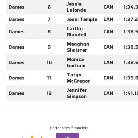
Jessie
Dames
6
CAN
1:34.
Lalonde
Dames
7
Jessi Temple
CAN
1:37.
Caitlin
Dames
8
CAN
1:38.
Blundell
Meaghan
Dames
9
CAN
1:38.
Simister
Monica
Dames
10
CAN
1:38.
Gorham
Taryn
Dames
11
CAN
1:39.
McGregor
Jennifer
Dames
12
CAN
1:41.
Simpson
Partenaires financiers