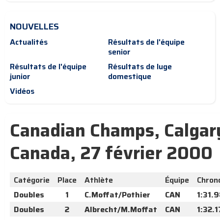
NOUVELLES
Actualités
Résultats de l'équipe
senior
Résultats de l'équipe
Résultats de luge
junior
domestique
Vidéos
Canadian Champs, Calgar
Canada, 27 février 2000
Catégorie
Place
Athlète
Équipe
Chron
Doubles
1
C.Moffat/Pothier
CAN
1:31.
Doubles
2
Albrecht/M.Moffat
CAN
1:32.