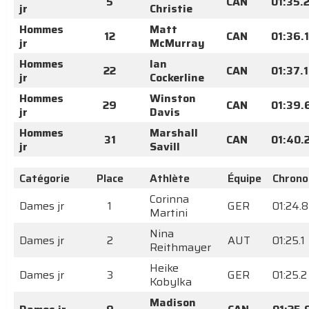
5
CAN
01:35.
jr
Christie
Hommes
Matt
12
CAN
01:36.1
jr
McMurray
Hommes
Ian
22
CAN
01:37.1
jr
Cockerline
Hommes
Winston
29
CAN
01:39.
jr
Davis
Hommes
Marshall
31
CAN
01:40.
jr
Savill
Catégorie
Place
Athlète
Équipe
Chrono
Corinna
Dames jr
1
GER
01:24.8
Martini
Nina
Dames jr
2
AUT
01:25.1
Reithmayer
Heike
Dames jr
3
GER
01:25.2
Kobylka
Madison