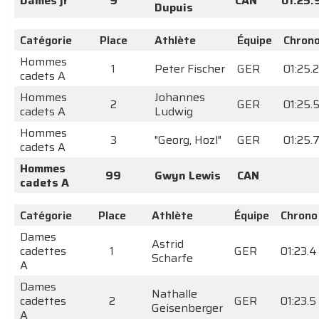
Dames jr
9
CAN
01:25.
Dupuis
Catégorie
Place
Athlète
Équipe
Chron
Hommes
1
Peter Fischer
GER
01:25.2
cadets A
Hommes
Johannes
2
GER
01:25.
cadets A
Ludwig
Hommes
3
"Georg, Hozl"
GER
01:25.
cadets A
Hommes
99
Gwyn Lewis
CAN
cadets A
Catégorie
Place
Athlète
Équipe
Chrono
Dames
Astrid
cadettes
1
GER
01:23.4
Scharfe
A
Dames
Nathalle
cadettes
2
GER
01:23.5
Geisenberger
A