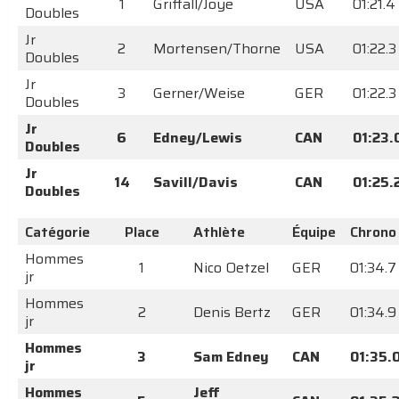
1
Griffall/Joye
USA
01:21.4
Doubles
Jr
2
Mortensen/Thorne
USA
01:22.3
Doubles
Jr
3
Gerner/Weise
GER
01:22.3
Doubles
Jr
6
Edney/Lewis
CAN
01:23.
Doubles
Jr
14
Savill/Davis
CAN
01:25.
Doubles
Catégorie
Place
Athlète
Équipe
Chrono
Hommes
1
Nico Oetzel
GER
01:34.7
jr
Hommes
2
Denis Bertz
GER
01:34.9
jr
Hommes
3
Sam Edney
CAN
01:35.
jr
Hommes
Jeff