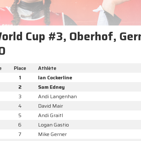
World Cup #3, Oberhof, Ge
0
e
Place
Athlète
1
Ian Cockerline
2
Sam Edney
3
Andi Langenhan
4
David Mair
5
Andi Graitl
6
Logan Gastio
7
Mike Gerner