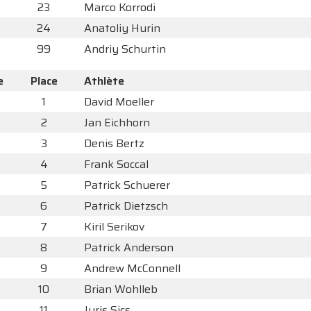
23
Marco Korrodi
24
Anatoliy Hurin
99
Andriy Schurtin
e
Place
Athlète
1
David Moeller
2
Jan Eichhorn
3
Denis Bertz
4
Frank Soccal
5
Patrick Schuerer
6
Patrick Dietzsch
7
Kiril Serikov
8
Patrick Anderson
9
Andrew McConnell
10
Brian Wohlleb
11
Juris Sics