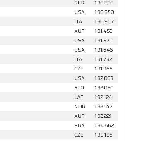
GER
1:30.830
USA
1:30.850
ITA
1:30.907
AUT
1:31.453
USA
1:31.570
USA
1:31.646
ITA
1:31.732
CZE
1:31.966
USA
1:32.003
SLO
1:32.050
LAT
1:32.124
NOR
1:32.147
AUT
1:32.221
BRA
1:34.662
CZE
1:35.196