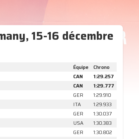
rmany, 15-16 décembre
Équipe
Chrono
CAN
1:29.257
CAN
1:29.777
GER
1:29.910
ITA
1:29.933
GER
1:30.037
USA
1:30.383
GER
1:30.802