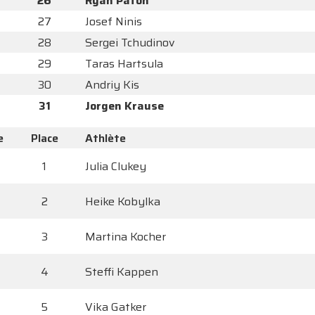
26
Ryan Paton
27
Josef Ninis
28
Sergei Tchudinov
29
Taras Hartsula
30
Andriy Kis
31
Jorgen Krause
e
Place
Athlète
1
Julia Clukey
2
Heike Kobylka
3
Martina Kocher
4
Steffi Kappen
5
Vika Gatker