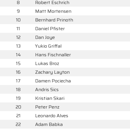
8
Robert Eschrich
9
Matt Mortensen
10
Bernhard Prinoth
11
Daniel Pfister
12
Dan Joye
13
Yukio Griffal
14
Hans Fischnaller
15
Lukas Broz
16
Zachary Layton
17
Damen Pociecha
18
Andris Sics
19
Kristian Skari
20
Peter Penz
21
Leonardo Alves
22
Adam Babka