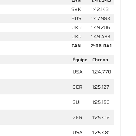
CAN
1:41.545
SVK
1:42.143
RUS
1:47.983
UKR
1:49.206
UKR
1:49.493
CAN
2:06.041
Équipe
Chrono
USA
1:24.770
GER
1:25.127
SUI
1:25.156
GER
1:25.412
USA
1:25.481