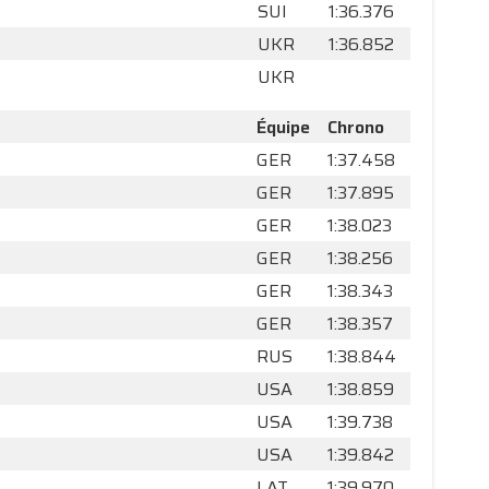
SUI
1:36.376
UKR
1:36.852
UKR
Équipe
Chrono
GER
1:37.458
GER
1:37.895
GER
1:38.023
GER
1:38.256
GER
1:38.343
GER
1:38.357
RUS
1:38.844
USA
1:38.859
USA
1:39.738
USA
1:39.842
LAT
1:39.970