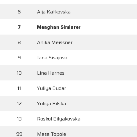
6
Aija Katkovska
7
Meaghan Simister
8
Anika Meissner
9
Jana Sisajova
10
Lina Harnes
11
Yuliya Dudar
12
Yuliya Bilska
13
Roskol Bilyakovska
99
Masa Topole