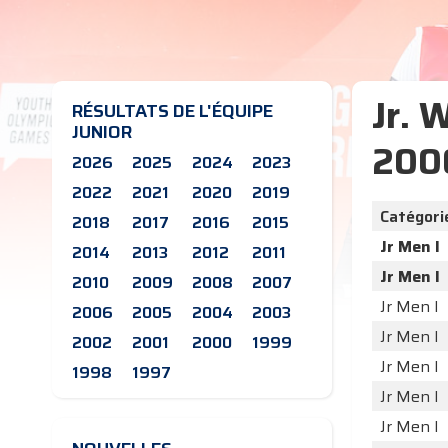
Jr. 
RÉSULTATS DE L'ÉQUIPE
JUNIOR
200
2026
2025
2024
2023
2022
2021
2020
2019
Catégori
2018
2017
2016
2015
Jr Men I
2014
2013
2012
2011
Jr Men I
2010
2009
2008
2007
Jr Men I
2006
2005
2004
2003
Jr Men I
2002
2001
2000
1999
Jr Men I
1998
1997
Jr Men I
Jr Men I