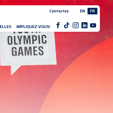
Contactez
EN
FR
F
T
I
L
Y
ELLES
IMPLIQUEZ-VOUS!