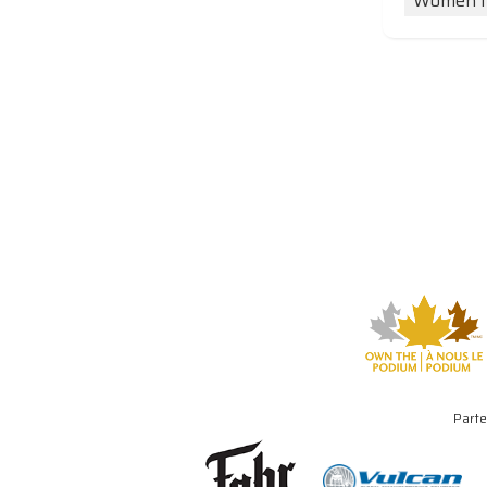
Women I
Parte