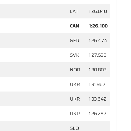
LAT
1:26.040
CAN
1:26.100
GER
1:26.474
SVK
1:27.530
NOR
1:30.803
UKR
1:31.967
UKR
1:33.642
UKR
1:26.297
SLO