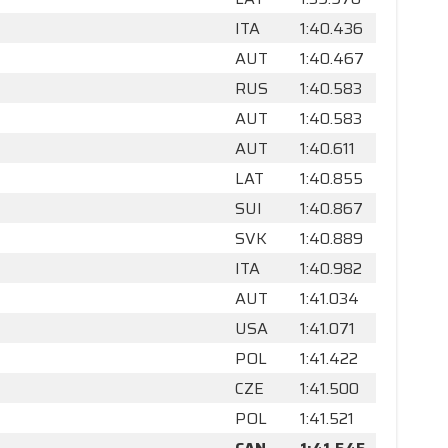
ITA
1:40.436
AUT
1:40.467
RUS
1:40.583
AUT
1:40.583
AUT
1:40.611
LAT
1:40.855
SUI
1:40.867
SVK
1:40.889
ITA
1:40.982
AUT
1:41.034
USA
1:41.071
POL
1:41.422
CZE
1:41.500
POL
1:41.521