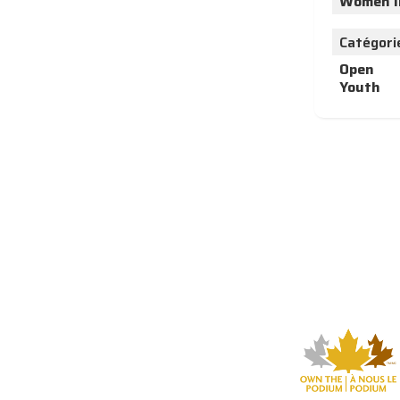
Women I
Catégori
Open
Youth