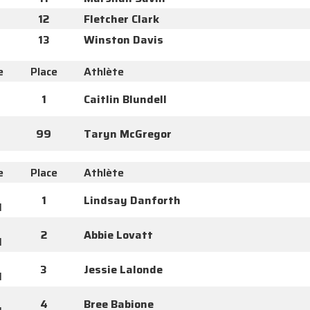
12
Fletcher Clark
13
Winston Davis
e
Place
Athlète
1
Caitlin Blundell
99
Taryn McGregor
e
Place
Athlète
1
Lindsay Danforth
I
2
Abbie Lovatt
I
3
Jessie Lalonde
I
4
Bree Babione