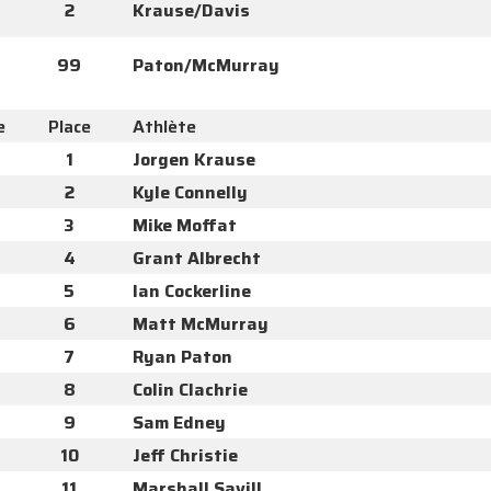
2
Krause/Davis
99
Paton/McMurray
e
Place
Athlète
1
Jorgen Krause
2
Kyle Connelly
3
Mike Moffat
4
Grant Albrecht
5
Ian Cockerline
6
Matt McMurray
7
Ryan Paton
8
Colin Clachrie
9
Sam Edney
10
Jeff Christie
11
Marshall Savill