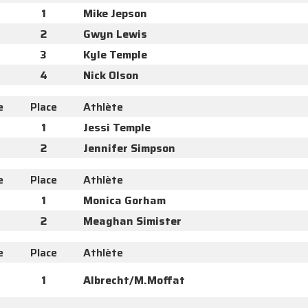
1
Mike Jepson
2
Gwyn Lewis
3
Kyle Temple
4
Nick Olson
e
Place
Athlète
1
Jessi Temple
2
Jennifer Simpson
e
Place
Athlète
1
Monica Gorham
2
Meaghan Simister
e
Place
Athlète
1
Albrecht/M.Moffat