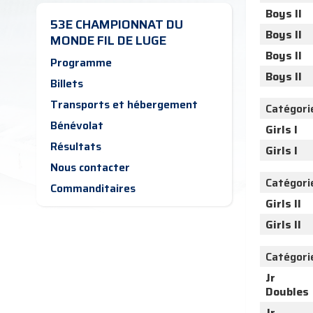
Boys II
53E CHAMPIONNAT DU
Boys II
MONDE FIL DE LUGE
Boys II
Programme
Boys II
Billets
Transports et hébergement
Catégori
Bénévolat
Girls I
Résultats
Girls I
Nous contacter
Catégori
Commanditaires
Girls II
Girls II
Catégori
Jr
Doubles
Jr