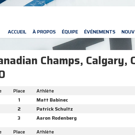
ACCUEIL
À PROPOS
ÉQUIPE
ÉVÉNEMENTS
NOUV
Canadian Champs, Calgary, 
0
e
Place
Athlète
1
Matt Babinec
2
Patrick Schultz
3
Aaron Rodenberg
e
Place
Athlète