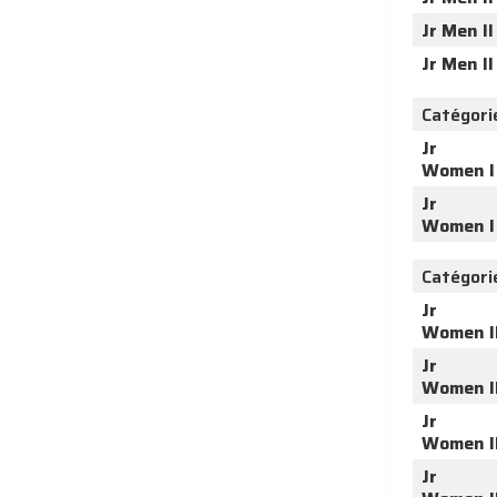
Jr Men II
Jr Men II
Catégori
Jr
Women I
Jr
Women I
Catégori
Jr
Women I
Jr
Women I
Jr
Women I
Jr