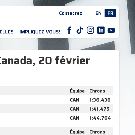
Contactez
EN
FR
F
T
I
L
Y
ELLES
IMPLIQUEZ-VOUS!
Canada, 20 février
Équipe
Chrono
CAN
1:36.436
CAN
1:41.475
CAN
1:44.764
Équipe
Chrono